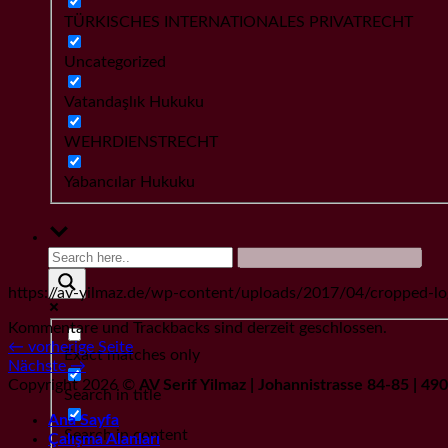
TÜRKISCHES INTERNATIONALES PRIVATRECHT
Uncategorized
Vatandaşlık Hukuku
WEHRDIENSTRECHT
Yabancılar Hukuku
https://av-yilmaz.de/wp-content/uploads/2017/04/cropped-lo
Kommentare und Trackbacks sind derzeit geschlossen.
←
vorherige Seite
Exact matches only
Nächste
→
Copyright 2026 ©
AV Serif Yilmaz | Johannistrasse 84-85 | 4
Search in title
Ana Sayfa
Search in content
Çalışma Alanları