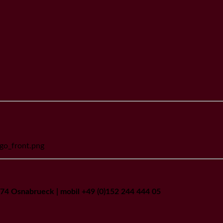
go_front.png
9074 Osnabrueck | mobil +49 (0)152 244 444 05