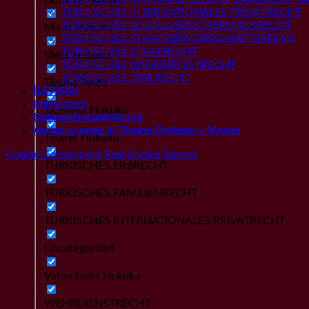
TÜRKISCHES INTERNATIONALES PRIVATRECHT
TÜRKISCHES SOZIALVERSICHERUNGSRECHT
Miras Hukuku
TÜRKISCHES STAATSBÜRGERSCHAFTSRECHT
TÜRKISCHES STRAFRECHT
Şahıs Hukuku
TÜRKISCHES WEHRDIENSTRECHT
TÜRKISCHES ZIVILRECHT
Tanıma Tenfiz
İLETİŞİM
Impressum
Tazminat Hukuku
Datenschutzerklärung
Assign a menu in Theme Options > Menus
Ticaret Hukuku
Cookie Consent mit Real Cookie Banner
TÜRKISCHES ERBRECHT
TÜRKISCHES FAMILIENRECHT
TÜRKISCHES INTERNATIONALES PRIVATRECHT
Uncategorized
Vatandaşlık Hukuku
WEHRDIENSTRECHT