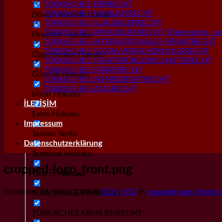
TÜRKISCHES ERBRECHT
TÜRKISCHES FAMILIENRECHT
Dövizli Askerlik Hukuku
TÜRKISCHES GLÄUBIGERRECHT
TÜRKISCHES IMMOBILIENRECHT (Eigenstums- und
Emeklilik Hukuku
TÜRKISCHES INTERNATIONALES PRIVATRECHT
TÜRKISCHES SOZIALVERSICHERUNGSRECHT
Gayrımenkul Hukuku
TÜRKISCHES STAATSBÜRGERSCHAFTSRECHT
TÜRKISCHES STRAFRECHT
Gümrük Hukuku
TÜRKISCHES WEHRDIENSTRECHT
TÜRKISCHES ZIVILRECHT
Miras Hukuku
İLETİŞİM
Şahıs Hukuku
Impressum
Tanıma Tenfiz
Datenschutzerklärung
Tazminat Hukuku
cropped-logo_front.png
Ticaret Hukuku
Published
31. März 2018
at
512 × 512
in
cropped-logo_front.
TÜRKISCHES ERBRECHT
TÜRKISCHES FAMILIENRECHT