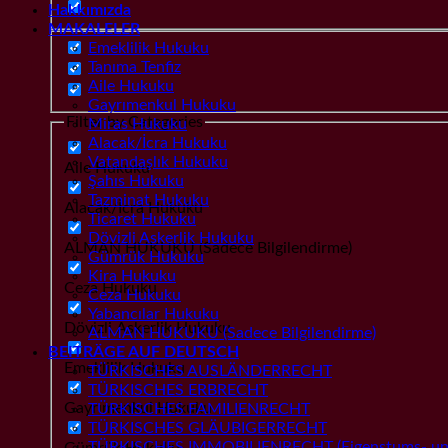
Hakkımızda
MAKALELER
Emeklilik Hukuku
Tanıma Tenfiz
Aile Hukuku
Gayrımenkul Hukuku
Filter by Categories
Miras Hukuku
Alacak/İcra Hukuku
Vatandaşlık Hukuku
Aile Hukuku
Şahıs Hukuku
Tazminat Hukuku
Alacak/İcra Hukuku
Ticaret Hukuku
Dövizli Askerlik Hukuku
ALMAN HUKUKU (Sadece Bilgilendirme)
Gümrük Hukuku
Kira Hukuku
Ceza Hukuku
Ceza Hukuku
Yabancılar Hukuku
Dövizli Askerlik Hukuku
ALMAN HUKUKU (Sadece Bilgilendirme)
BEITRÄGE AUF DEUTSCH
Emeklilik Hukuku
TÜRKISCHES AUSLÄNDERRECHT
TÜRKISCHES ERBRECHT
Gayrımenkul Hukuku
TÜRKISCHES FAMILIENRECHT
TÜRKISCHES GLÄUBIGERRECHT
TÜRKISCHES IMMOBILIENRECHT (Eigenstums- und
Gümrük Hukuku