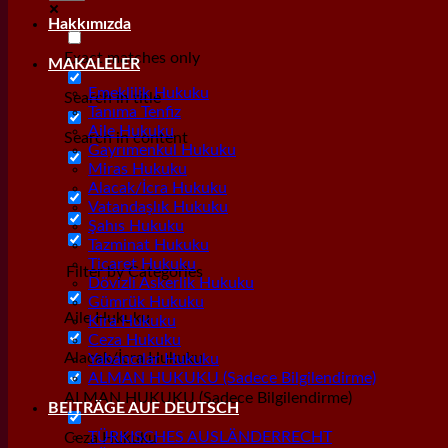
Hakkımızda
Exact matches only
MAKALELER
Emeklilik Hukuku
Search in title
Tanıma Tenfiz
Aile Hukuku
Search in content
Gayrımenkul Hukuku
Miras Hukuku
Alacak/İcra Hukuku
Vatandaşlık Hukuku
Şahıs Hukuku
Tazminat Hukuku
Ticaret Hukuku
Filter by Categories
Dövizli Askerlik Hukuku
Gümrük Hukuku
Aile Hukuku
Kira Hukuku
Ceza Hukuku
Alacak/İcra Hukuku
Yabancılar Hukuku
ALMAN HUKUKU (Sadece Bilgilendirme)
ALMAN HUKUKU (Sadece Bilgilendirme)
BEITRÄGE AUF DEUTSCH
TÜRKISCHES AUSLÄNDERRECHT
Ceza Hukuku