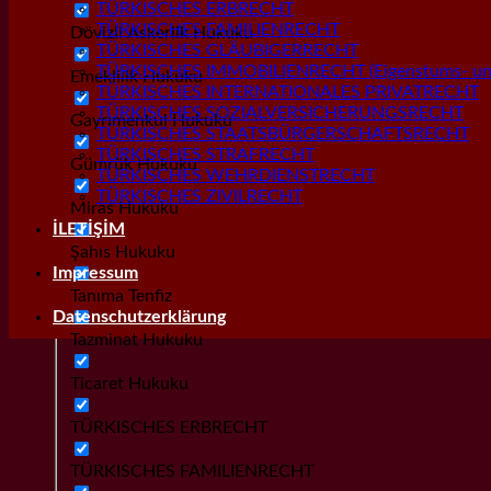
TÜRKISCHES ERBRECHT
TÜRKISCHES FAMILIENRECHT
Dövizli Askerlik Hukuku
TÜRKISCHES GLÄUBIGERRECHT
TÜRKISCHES IMMOBILIENRECHT (Eigenstums- und
Emeklilik Hukuku
TÜRKISCHES INTERNATIONALES PRIVATRECHT
TÜRKISCHES SOZIALVERSICHERUNGSRECHT
Gayrımenkul Hukuku
TÜRKISCHES STAATSBÜRGERSCHAFTSRECHT
TÜRKISCHES STRAFRECHT
Gümrük Hukuku
TÜRKISCHES WEHRDIENSTRECHT
TÜRKISCHES ZIVILRECHT
Miras Hukuku
İLETİŞİM
Şahıs Hukuku
Impressum
Tanıma Tenfiz
Datenschutzerklärung
Tazminat Hukuku
Ticaret Hukuku
TÜRKISCHES ERBRECHT
TÜRKISCHES FAMILIENRECHT