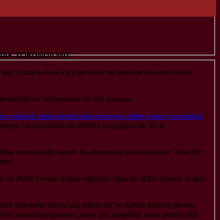
̧IKMAK ZORUNDA MI?
yor. Onlara mavi kart veriliyor ve kendilerine mavi kartlı
tandaşlığının etkilenmesi de söz konusu.
 eşin velayet hakkı kendisinde olmayan diğer eşten muvafakat
ıyor. Veya kendisi ile birlikte çocuğunu da Türk
a çıkma zorunluluğu vardı. Bu durumda anne babanın “Evet biz
oktu.
ar ve 2002 yılında doğan oğulları Oğuz ile 2005 yılında doğan
lık dairesine müracaat ediyorlar ve Alman dairesi gerekli
ürk vatandaşlığından çıkma izin belgenizi bana getirin sizi