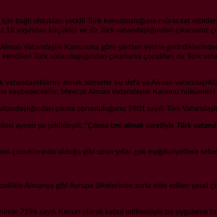
in bağlı oldukları yetkili Türk konsolosluğuna müracaat ettikleri
z 18 yaşından küçükler ve siz Türk vatandaşlığından çıkarsanız ço
ı Alman Vatandaşlık Kanununa göre şartları yerine getirdiklerin
kendileri Türk vatandaşlığından çıkarlarsa çocukları da Türk vata
rk vatandaşlıklarını almak isteseler bu defa ya Alman vatandaşlıkl
rını kaybedecekler. Mevcut Alman Vatandaşlık Kanunu hükümleri 
vatandaşlığından çıkma zorunluluğunu 5901 sayılı Türk Vatandaş
esi aynen şu şekildeydi; “
Çıkma izni almak suretiyle Türk vatand
n çocuklarında olduğu gibi uzun yıllar çok mağduriyetlere sebeb
likle Almanya gibi Avrupa ülkelerinde zorla elde edilen yasal çift
ihinde 7196 sayılı Kanun olarak kabul edilmesiyle bu uygulama ta