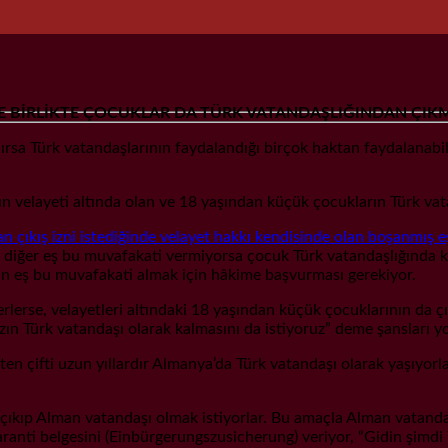
İLE BİRLİKTE ÇOCUKLAR DA TÜRK VATANDAŞLIĞINDAN C
ırsa Türk vatandaşlarının faydalandığı birçok haktan faydalanabili
ın velayeti altında olan ve 18 yaşından küçük çocukların Türk va
an çıkış izni istediğinde velayet hakkı kendisinde olan boşanmış
 diğer eş bu muvafakati vermiyorsa çocuk Türk vatandaşlığında kal
an eş bu muvafakati almak için hâkime başvurması gerekiyor.
terlerse, velayetleri altındaki 18 yaşından küçük çocuklarının d
ın Türk vatandaşı olarak kalmasını da istiyoruz” deme şansları y
en çifti uzun yıllardır Almanya’da Türk vatandaşı olarak yaşıyorl
ıkıp Alman vatandaşı olmak istiyorlar. Bu amaçla Alman vatandaş
anti belgesini (Einbürgerungszusicherung) veriyor, “Gidin şimdi T