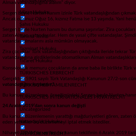
Alman vatandaşlığına alalım” diyor.
Miras Hukuku
Sergen beyle Nurten hanım izinle Türk vatandaşlığından çıkmak iç
Ancak oğlunuz Oğuz 16, kızınız Fatma ise 13 yaşında. Yani henü
Şahıs Hukuku
Sergen beyle Nurten hanım bu duruma şaşırırlar. Zira çocuklar
zaten Alman vatandaşılar. Hem de yasal çifte vatandaşlar. Şimdi 
Tanıma Tenfiz
vatandaş olmalarını asla mümkün olmayacak.
Tazminat Hukuku
Zira çocuklar Türk vatandaşlığından çıktığında ileride tekrar Tü
vatandaşlığına girdiklerinde otomatikman Alman vatandaşlıkla
Ticaret Hukuku
Konsolosluk memuru çocukların da anne baba ile birlikte Türk 
TÜRKISCHES ERBRECHT
Gerçekten 5901 sayılı Türk Vatandaşlığı Kanunun 27/2-son cüml
vatandaşlığını kaybeder.”
TÜRKISCHES FAMILIENRECHT
Bu kanuni düzenleme, örneğimizdeki Sergen beyle Nurten hanımı
TÜRKISCHES INTERNATIONALES PRIVATRECHT
24 Aralık 2019’dan sonra kanun değişti
Uncategorized
Bu kanuni düzenlemenin yarattığı mağduriyetleri gören, zaten özel
Vatandaşlık Hukuku
eden yetkililer bu düzenlemeyi iptal etmek istediler.
Nihayet TBMM’de verilen bir kanun teklifinin 6 Aralık 2019 tar
WEHRDIENSTRECHT