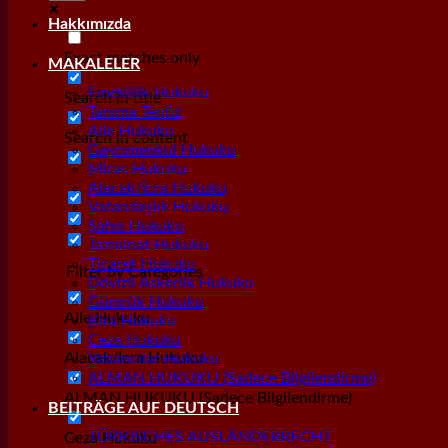
Hakkımızda
Exact matches only
MAKALELER
Emeklilik Hukuku
Search in title
Tanıma Tenfiz
Aile Hukuku
Search in content
Gayrımenkul Hukuku
Miras Hukuku
Alacak/İcra Hukuku
Vatandaşlık Hukuku
Şahıs Hukuku
Tazminat Hukuku
Ticaret Hukuku
Filter by Categories
Dövizli Askerlik Hukuku
Gümrük Hukuku
Aile Hukuku
Kira Hukuku
Ceza Hukuku
Alacak/İcra Hukuku
Yabancılar Hukuku
ALMAN HUKUKU (Sadece Bilgilendirme)
ALMAN HUKUKU (Sadece Bilgilendirme)
BEITRÄGE AUF DEUTSCH
TÜRKISCHES AUSLÄNDERRECHT
Ceza Hukuku