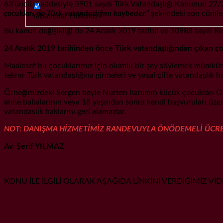
63’üncü maddesiyle 5901 sayılı Türk Vatandaşlığı Kanunun 27/2
çocukları da Türk vatandaşlığını kaybeder.”
şeklindeki son cümle
Yabancılar Hukuku
Bu kanun değişikliği de 24 Aralık 2019 tarihli ve 30988 sayılı 
24 Aralık 2019 tarihinden önce Türk vatandaşlığından çıkan ç
Maalesef bu çocuklarımız için olumlu bir şey söylemek mümkün d
tekrar Türk vatandaşlığına girmeleri ve yasal çifte vatandaşlık 
Örneğimizdeki Sergen beyle Nurten hanımın küçük çocukları Oğu
anne babalarının veya 18 yaşından sonra kendi başvuruları üze
vatandaşlık haklarını geri alamazlar.
NOT: DANIŞMA HİZMETİMİZ RANDEVUYLA ÖNÖDEMELİ ÜCRET
Av. Şerif YILMAZ
KONU İLE İLGİLİ OLARAK AŞAĞIDA LİNKİNİ VERDİĞİMİZ 