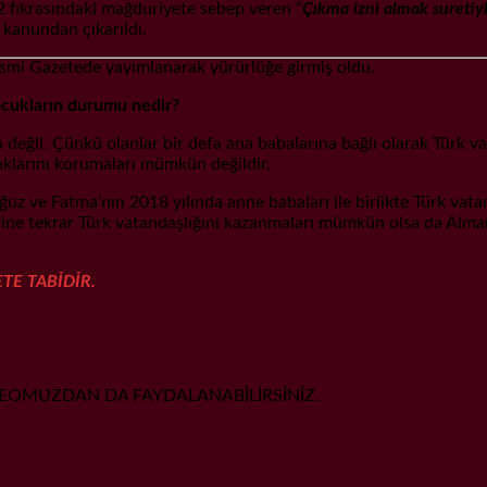
 fıkrasındaki mağduriyete sebep veren “
Çıkma izni almak suretiy
 kanundan çıkarıldı.
Resmî Gazetede yayımlanarak yürürlüğe girmiş oldu.
ocukların durumu nedir?
eğil. Çünkü olanlar bir defa ana babalarına bağlı olarak Türk vat
haklarını korumaları mümkün değildir.
z ve Fatma’nın 2018 yılında anne babaları ile birlikte Türk vat
rine tekrar Türk vatandaşlığını kazanmaları mümkün olsa da Alma
E TABİDİR.
VİDEOMUZDAN DA FAYDALANABİLİRSİNİZ.