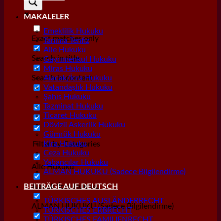
MAKALELER
Emeklilik Hukuku
Exact matches only
Tanıma Tenfiz
Aile Hukuku
Search in title
Gayrımenkul Hukuku
Miras Hukuku
Search in content
Alacak/İcra Hukuku
Vatandaşlık Hukuku
Şahıs Hukuku
Tazminat Hukuku
Ticaret Hukuku
Dövizli Askerlik Hukuku
Gümrük Hukuku
Kira Hukuku
Filter by Categories
Ceza Hukuku
Yabancılar Hukuku
Aile Hukuku
ALMAN HUKUKU (Sadece Bilgilendirme)
Alacak/İcra Hukuku
BEITRÄGE AUF DEUTSCH
TÜRKISCHES AUSLÄNDERRECHT
ALMAN HUKUKU (Sadece Bilgilendirme)
TÜRKISCHES ERBRECHT
TÜRKISCHES FAMILIENRECHT