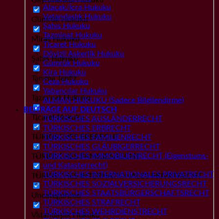
Alacak/İcra Hukuku
Vatandaşlık Hukuku
Gümrük Hukuku
Şahıs Hukuku
Tazminat Hukuku
Miras Hukuku
Ticaret Hukuku
Dövizli Askerlik Hukuku
Şahıs Hukuku
Gümrük Hukuku
Kira Hukuku
Tanıma Tenfiz
Ceza Hukuku
Yabancılar Hukuku
Tazminat Hukuku
ALMAN HUKUKU (Sadece Bilgilendirme)
BEITRÄGE AUF DEUTSCH
Ticaret Hukuku
TÜRKISCHES AUSLÄNDERRECHT
TÜRKISCHES ERBRECHT
TÜRKISCHES ERBRECHT
TÜRKISCHES FAMILIENRECHT
TÜRKISCHES GLÄUBIGERRECHT
TÜRKISCHES IMMOBILIENRECHT (Eigenstums-
TÜRKISCHES FAMILIENRECHT
und Katasterrecht)
TÜRKISCHES INTERNATIONALES PRIVATRECHT
TÜRKISCHES INTERNATIONALES PRIVATRECHT
TÜRKISCHES SOZIALVERSICHERUNGSRECHT
TÜRKISCHES STAATSBÜRGERSCHAFTSRECHT
Uncategorized
TÜRKISCHES STRAFRECHT
TÜRKISCHES WEHRDIENSTRECHT
Vatandaşlık Hukuku