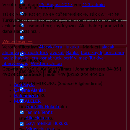
Veröffentlicht am
25. August 2017
von
123_admin
Search in content
TÜRKİYE’YE BORÇ PARA GÖNDERİRKEN DİKKAT EDİN!
Türkiye’deki birine borç para gönderirken mutlaka havalenin
açıklamalar kısmına borç kaydı yazın.. Aksi halde paranızı bir
daha alamazsınız…
Weiterlesen
→
Veröffentlicht am
Alacak/İcra Hukuku
|
Markiert
alacak
,
Filter by Categories
almanya
,
Avrupali Türk
,
avukat
,
Banka
,
borc kaydi
,
borc para
,
haciz
,
havale
,
icra
,
osnabrück
,
serif yilmaz
,
Türkiye
,
Aile Hukuku
überweisung
,
Western Union
Copyright 2026 ©
AV Serif Yilmaz | Johannistrasse 84-85 |
Alacak/İcra Hukuku
49074 Osnabrueck | mobil +49 (0)152 244 444 05
ALMAN HUKUKU (Sadece Bilgilendirme)
Ana Sayfa
Çalışma Alanları
Ceza Hukuku
Hakkımızda
MAKALELER
Dövizli Askerlik Hukuku
Emeklilik Hukuku
Tanıma Tenfiz
Aile Hukuku
Emeklilik Hukuku
Gayrımenkul Hukuku
Miras Hukuku
Gayrımenkul Hukuku