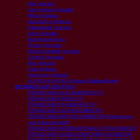
Aile Hukuku
Gayrımenkul Hukuku
Miras Hukuku
Alacak/İcra Hukuku
Vatandaşlık Hukuku
Şahıs Hukuku
Tazminat Hukuku
Ticaret Hukuku
Dövizli Askerlik Hukuku
Gümrük Hukuku
Kira Hukuku
Ceza Hukuku
Yabancılar Hukuku
ALMAN HUKUKU (Sadece Bilgilendirme)
BEITRÄGE AUF DEUTSCH
TÜRKISCHES AUSLÄNDERRECHT
TÜRKISCHES ERBRECHT
TÜRKISCHES FAMILIENRECHT
TÜRKISCHES GLÄUBIGERRECHT
TÜRKISCHES IMMOBILIENRECHT (Eigenstums-
und Katasterrecht)
TÜRKISCHES INTERNATIONALES PRIVATRECHT
TÜRKISCHES SOZIALVERSICHERUNGSRECHT