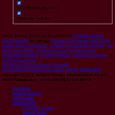
WEHRDIENSTRECHT
Yabancılar Hukuku
Dieser Eintrag wurde veröffentlicht am
Emeklilik Hukuku
,
Uncategorized
und getaggt
Avrupali Türk
,
avukat serif yilmaz
,
bagkur dolar borclanması
,
emeklinin yurtdisinda calismasi
,
ssk
dolar borclanmasi
,
türkische Anwalt
,
türkische rente
,
Türkiyeden emeklilik
,
yurtdisi emeklilik
,
yurtdisinda calısma
,
yurtdışı borçlanma
.
DEVLETİN ÖLENE MİRASÇI OLMASI
ALACAĞIMIZI TÜRKİYE’DE NASIL TAHSİL EDEBİLİRİZ?
Copyright 2026 ©
AV Serif Yilmaz | Johannistrasse 84-85 |
49074 Osnabrueck | mobil +49 (0)152 244 444 05
Ana Sayfa
Çalışma Alanları
Hakkımızda
MAKALELER
Emeklilik Hukuku
Tanıma Tenfiz