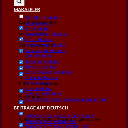
MAKALELER
Emeklilik Hukuku
Exact matches only
Tanıma Tenfiz
Aile Hukuku
Search in title
Gayrımenkul Hukuku
Miras Hukuku
Search in content
Alacak/İcra Hukuku
Vatandaşlık Hukuku
Şahıs Hukuku
Tazminat Hukuku
Ticaret Hukuku
Dövizli Askerlik Hukuku
Gümrük Hukuku
Kira Hukuku
Filter by Categories
Ceza Hukuku
Yabancılar Hukuku
Aile Hukuku
ALMAN HUKUKU (Sadece Bilgilendirme)
Alacak/İcra Hukuku
BEITRÄGE AUF DEUTSCH
TÜRKISCHES AUSLÄNDERRECHT
ALMAN HUKUKU (Sadece Bilgilendirme)
TÜRKISCHES ERBRECHT
TÜRKISCHES FAMILIENRECHT