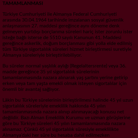
TAMAMLANMASI
Türkiye Cumhuriyeti ile Almanya Federal Cumhuriyeti
arasında 30.04.1964 tarihinde imzalanan sosyal güvenlik
anlaşmasının 27. maddesi gereğince aynı döneme denk
gelmeyen yurtdışı borçlanma süreleri hariç ister zorunlu ister
isteğe bağlı isterse de 5510 sayılı Kanunun 41. Maddesi
gereğince askerlik, doğum borçlanması gibi yolla elde edilmiş
tüm Türkiye sigortalılık süreleri hizmet birleştirmesi suretiyle
Almanya süreleriyle birleştirilebiliyor.
Bu süreler normal yaşlılık aylığı (Regelaltersrente) veya 36.
madde gereğince 35 yıl sigortalılık sürelerinin
tamamlanmasında nazara alınarak yaş şartını yerine getirip
erken veya tam yaşta emekli olmak isteyen sigortalılar için
önemli bir avantaj sağlıyor.
Lâkin bu Türkiye sürelerinin birleştirilmesi halinde 45 yıl uzun
sigortalılık süreleriyle emeklilik hakkında 45 yılın
tamamlanmasında nazara alınıp alınmayacağı konusu net
değildir. Bazı Alman Emeklilik Kurumu ve uzman görüşlerine
göre bu Türkiye süreleri 45 yılın tamamlanmasında nazara
alınamaz. Çünkü 45 yıl sigortalılık süresiyle emeklilikte
Almanya’daki her süre bu hesaba dahil edilmezken