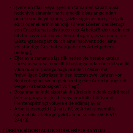
İşverenin iflası veya işyerinin tamamen kapatılması
nedeniyle alınanlar hariç emeklilik başlangıcından
önceki son iki yıl içinde, işsizlik sigortasının işe teşvik
edici ödeneklerinin alındığı süreler (Zeiten des Bezugs
von Entgeltersatzleistungen der Arbeitsförderung in den
letzten zwei Jahren vor Rentenbeginn, es sei denn, der
Leistungsbezug ist durch eine Insolvenz oder eine
vollständige Geschäftsaufgabe des Arbeitgebers
bedingt),
Eğer aynı zamanda işsizlik nedeniyle hesaba katılan
süresi mevcutsa, emeklilik başlangıcından önceki son iki
yılda ödenmiş isteğe bağlı primler, (Zeiten mit
freiwilligen Beiträgen in den letzten zwei Jahren vor
Rentenbeginn, wenn gleichzeitig eine Anrechnungszeit
wegen Arbeitslosigkeit vorliegt)
Boşanma halinde sigortalılık sürelerinin denkleştirilmesi
(Versorgungsausgleich) veya emeklilik bölüşümü
(Rentensplitting) yoluyla elde edilmiş aylar,
Arbeitslosengeld II (Hartz IV) ve Arbeitslosenhilfe
(güncel olarak Bürgergeld) alınan süreler (SGB VI §
244/3).
TÜRKİYE SİGORTALILIK SÜRELERİYLE 45 YILIN