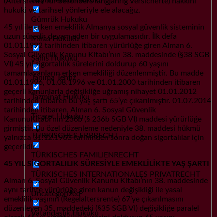
(Altersrente für besonders langjährig Versicherte) hakkını
hukuki ve tarihsel yönleriyle ele alacağız.
Gümrük Hukuku
45 yıl ile erken emeklilik Almanya sosyal güvenlik sisteminin
uzun süredir devam eden bir uygulamasıdır. İlk defa
Miras Hukuku
01.01.1992 tarihinden itibaren yürürlüğe giren Alman 6.
Sosyal Güvenlik Kanunu Kitabı’nın 38. maddesinde (§38 SGB
Şahıs Hukuku
VI) 45 yıl sigortalılık sürelerini doldurup 60 yaşını
tamamlayanların erken emekliliği düzenlenmiştir. Bu madde
Tanıma Tenfiz
01.01.1996, 01.08.1996 ve 01.01.2000 tarihinden itibaren
geçerli kanunlarla değişikliğe uğramış nihayet 01.01.2012
Tazminat Hukuku
tarihinden itibaren bu yaş şartı 65’ye çıkarılmıştır. 01.07.2014
tarihinden itibaren, Alman 6. Sosyal Güvenlik
Ticaret Hukuku
KanunuKitabı’nın 236b (§ 236b SGB VI) maddesi yürürlüğe
girmiştir. Bu özel düzenleme nedeniyle 38. maddesi hükmü
TÜRKISCHES ERBRECHT
yalnızca 31.12.1963 tarihinden sonra doğan sigortalılar için
geçerlidir.
TÜRKISCHES FAMILIENRECHT
45 YIL SİGORTALILIK SÜRESİYLE EMEKLİLİKTE YAŞ ŞARTI
TÜRKISCHES INTERNATIONALES PRIVATRECHT
Alman 6. Sosyal Güvenlik Kanunu Kitabı’nın 38. maddesinde
aynı tarihte yürürlüğe giren kanun değişikliği ile yasal
Uncategorized
emeklilik yaşının (Regelaltersrente) 67’ye çıkarılmasını
düzenleyen 35. maddedeki (§35 SGB VI) değişikliğe paralel
Vatandaşlık Hukuku