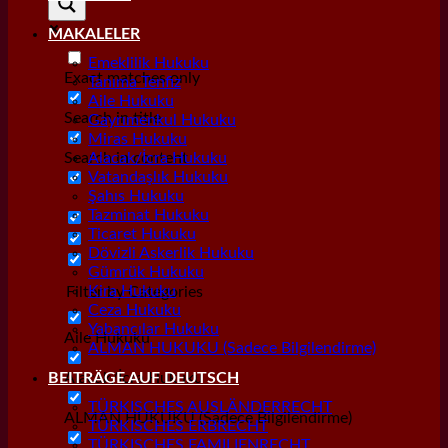
MAKALELER
Emeklilik Hukuku
Exact matches only
Tanıma Tenfiz
Aile Hukuku
Search in title
Gayrımenkul Hukuku
Miras Hukuku
Search in content
Alacak/İcra Hukuku
Vatandaşlık Hukuku
Şahıs Hukuku
Tazminat Hukuku
Ticaret Hukuku
Dövizli Askerlik Hukuku
Gümrük Hukuku
Kira Hukuku
Filter by Categories
Ceza Hukuku
Yabancılar Hukuku
Aile Hukuku
ALMAN HUKUKU (Sadece Bilgilendirme)
Alacak/İcra Hukuku
BEITRÄGE AUF DEUTSCH
TÜRKISCHES AUSLÄNDERRECHT
ALMAN HUKUKU (Sadece Bilgilendirme)
TÜRKISCHES ERBRECHT
TÜRKISCHES FAMILIENRECHT