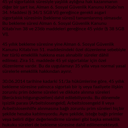
45 yıl sigortalılık süresiyle yaşlılık aylığına hak kazanmanın
diğer bir şart ise, Alman 6. Sosyal Güvenlik Kanunu Kitabı’nın
34. Maddesi (§ 34/1 SGB VI) gereğince gerekli asgari
sigortalılık süresinin (bekleme süresi) tamamlanmış olmasıdır.
Bu bekleme süresi Alman 6. Sosyal Güvenlik Kanunu
Kitabı’nın 38 ve 236b maddeleri gereğince 45 yıldır (§ 38 SGB
VI).
45 yıllık bekleme süresine yine Alman 6. Sosyal Güvenlik
Kanunu Kitabı’nın 51. maddesindeki özel düzenleme sebebiyle
her türlü emeklilik hakkına esas alınabilir süreler dâhil
edilmez. Zira 51. maddede 45 yıl sigortalılar için özel
düzenleme vardır. Bu da uygulamayı 35 yılla veya normal yasal
sürelerle emeklilik hakkından ayırır.
30.06.2014 tarihine kadarki 51/3a hükümlerine göre, 45 yıllık
bekleme süresine yalnızca sigortalı bir iş veya faaliyete ilişkin
zorunlu prim ödeme süreleri ve dikkate alınma süreleri
(Berücksichtigungszeiten) dahil edilebiliyordu. Bu dönemde
işsizlik parası (Arbeitslosengeld), Arbeitslosengeld II veya
Arbeitslosenhilfe alınmasına bağlı zorunlu prim süreleri hiçbir
şekilde hesaba katılmıyordu. Aynı şekilde, isteğe bağlı primler
veya belirli diğer değerlendirme süreleri gibi başka emeklilik
hukuku süreleri de bekleme süresine dahil edilmemekteydi.