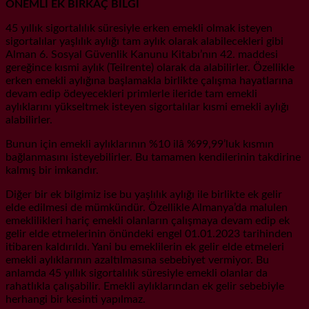
ÖNEMLİ EK BİRKAÇ BİLGİ
45 yıllık sigortalılık süresiyle erken emekli olmak isteyen
sigortalılar yaşlılık aylığı tam aylık olarak alabilecekleri gibi
Alman 6. Sosyal Güvenlik Kanunu Kitabı’nın 42. maddesi
gereğince kısmi aylık (Teilrente) olarak da alabilirler. Özellikle
erken emekli aylığına başlamakla birlikte çalışma hayatlarına
devam edip ödeyecekleri primlerle ileride tam emekli
aylıklarını yükseltmek isteyen sigortalılar kısmi emekli aylığı
alabilirler.
Bunun için emekli aylıklarının %10 ilâ %99,99’luk kısmın
bağlanmasını isteyebilirler. Bu tamamen kendilerinin takdirine
kalmış bir imkandır.
Diğer bir ek bilgimiz ise bu yaşlılık aylığı ile birlikte ek gelir
elde edilmesi de mümkündür. Özellikle Almanya’da malulen
emeklilikleri hariç emekli olanların çalışmaya devam edip ek
gelir elde etmelerinin önündeki engel 01.01.2023 tarihinden
itibaren kaldırıldı. Yani bu emeklilerin ek gelir elde etmeleri
emekli aylıklarının azaltılmasına sebebiyet vermiyor. Bu
anlamda 45 yıllık sigortalılık süresiyle emekli olanlar da
rahatlıkla çalışabilir. Emekli aylıklarından ek gelir sebebiyle
herhangi bir kesinti yapılmaz.