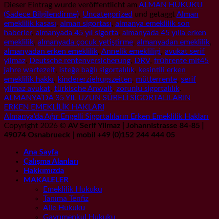
Dieser Eintrag wurde veröffentlicht am
ALMAN HUKUKU
(Sadece Bilgilendirme)
,
Uncategorized
und getaggt
Alman
emeklilik kasası
,
alman sigortası
,
almanya emeklilik son
haberler
,
almanyada 45 yıl sigorta
,
almanyada 45 yılla erken
emeklilik
,
almanyada çocuk yetiştirme
,
almanyadan emeklilik
,
almanyadan erken emeklilik
,
Annelik emekliligi
,
avukat serif
yilmaz
,
Deutsche rentenversicherung
,
DRV
,
frührente mit45
jahre wartezeit
,
isteğe bağlı sigortalılık
,
kesintili erken
emeklilik hakkı
,
kindererziehugszeiten
,
mütterrente
,
serif
yilmaz avukat
,
türkische Anwalt
,
zorunlu sigortalılık
.
ALMANYA’DA 35 YIL UZUN SÜRELİ SİGORTALILARIN
ERKEN EMEKLİLİK HAKLARI
Almanya’da Ağır Engelli Sigortalıların Erken Emeklilik Hakları
Copyright 2026 ©
AV Serif Yilmaz | Johannistrasse 84-85 |
49074 Osnabrueck | mobil +49 (0)152 244 444 05
Ana Sayfa
Çalışma Alanları
Hakkımızda
MAKALELER
Emeklilik Hukuku
Tanıma Tenfiz
Aile Hukuku
Gayrımenkul Hukuku