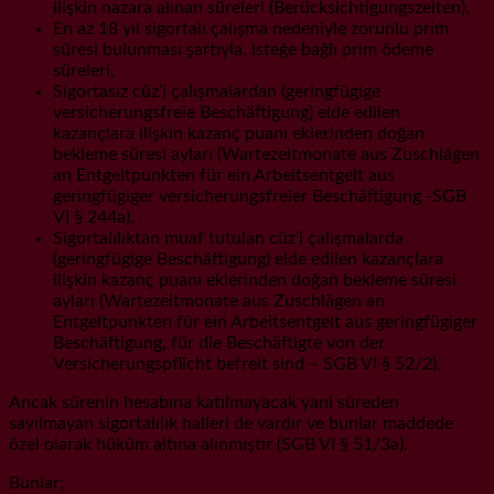
ilişkin nazara alınan süreleri (Berücksichtigungszeiten),
En az 18 yıl sigortalı çalışma nedeniyle zorunlu prim
süresi bulunması şartıyla, isteğe bağlı prim ödeme
süreleri,
Sigortasız cüz’i çalışmalardan (geringfügige
versicherungsfreie Beschäftigung) elde edilen
kazançlara ilişkin kazanç puanı eklerinden doğan
bekleme süresi ayları (Wartezeitmonate aus Zuschlägen
an Entgeltpunkten für ein Arbeitsentgelt aus
geringfügiger versicherungsfreier Beschäftigung -SGB
VI § 244a),
Sigortalılıktan muaf tutulan cüz’i çalışmalarda
(geringfügige Beschäftigung) elde edilen kazançlara
ilişkin kazanç puanı eklerinden doğan bekleme süresi
ayları (Wartezeitmonate aus Zuschlägen an
Entgeltpunkten für ein Arbeitsentgelt aus geringfügiger
Beschäftigung, für die Beschäftigte von der
Versicherungspflicht befreit sind – SGB VI § 52/2).
Ancak sürenin hesabına katılmayacak yani süreden
sayılmayan sigortalılık halleri de vardır ve bunlar maddede
özel olarak hüküm altına alınmıştır (SGB VI § 51/3a).
Bunlar;