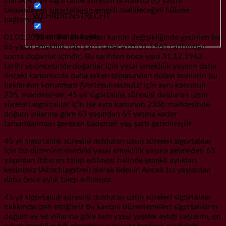
olarak 45 yıl sigortalılık süresini doldurup 65 yaşını
tamamlayan sigortalıların emekli olabileceğini hükme
WEHRDIENSTRECHT
bağlamıştır.
Yabancılar Hukuku
01.01.2012 tarihinde yapılan kanun değişikliğinde getirilen bu
65 yasal emeklilik yaşı şartı sadece 01.01.1964 tarihinden
sonra doğanlar içindir. Bu tarihten önce yani 31.12.1963
tarihi ve öncesinde doğanlar için yasal emeklilik yaşının daha
önceki kanunlarda daha erken olmasından dolayı bunların bu
haklarının korunması (Vertraunsschutz) için aynı kanunun
235. maddesinde, 45 yıl sigortalılık süresini dolduran uzun
süreleri sigortalılar için ise aynı kanunun 236b maddesinde
doğum yıllarına göre 63 yaşından 65 yaşına kadar
tamamlanması gereken kademeli yaş şartı getirilmiştir.
45 yıl sigortalılık süresini dolduran uzun süreleri sigortalılar
için bu düzenlemelerdeki yasal emeklilik yaşına gelmeden 63
yaşından itibaren talep edilmesi halinde emekli aylıkları
kesintisiz (Abschlagsfrei) olarak ödenir. Ancak bu yaşlardan
daha önce aylık talep edilemez.
45 yıl sigortalılık süresini dolduran uzun süreleri sigortalılar
hakkında izah ettiğimiz bu kanuni düzenlemeleri sigortalıların
doğum ay ve yıllarına göre tam yasal yaşlılık aylığı yaşlarını, en
erken emekli aylığı alacakları yaşlarını topluca aşağıdaki