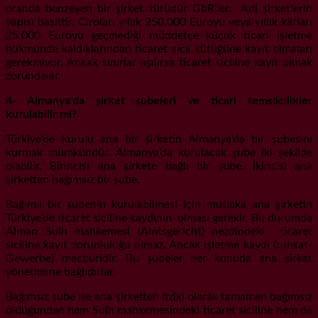
oranda benzeyen bir şirket türüdür GbR’ler. Adi şirketlerin
yapısı basittir. Ciroları yıllık 250.000 Euroyu veya yıllık kârları
25.000 Euroyu geçmediği müddetçe küçük ticari işletme
hükmünde kaldıklarından ticaret sicil kütüğüne kayıt olmaları
gerekmiyor. Ancak sınırlar aşılırsa ticaret siciline kayıt olmak
zorundalar.
4- Almanya’da şirket şubeleri ve ticari temsilcilikler
kurulabilir mi?
Türkiye’de kurulu ana bir şirketin Almanya’da bir şubesini
kurmak mümkündür. Almanya’da kurulacak şube iki şekilde
olabilir. Birincisi ana şirkete bağlı bir şube. İkincisi ana
şirketten bağımsız bir şube.
Bağımlı bir şubenin kurulabilmesi için mutlaka ana şirketin
Türkiye’de ticaret siciline kaydının olması gerekir. Bu durumda
Alman Sulh mahkemesi (Amtsgericht) nezdindeki ticaret
siciline kayıt zorunluluğu olmaz. Ancak işletme kaydı (ruhsat-
Gewerbe) mecburidir. Bu şubeler her konuda ana şirket
yönetimine bağlıdırlar.
Bağımsız şube ise ana şirketten fiziki olarak tamamen bağımsız
olduğundan hem Sulh mahkemesindeki ticaret siciline hem de