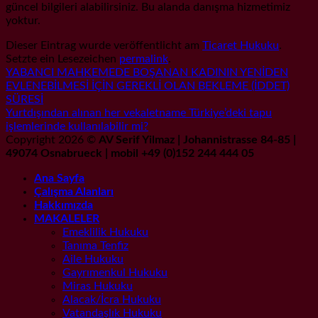
güncel bilgileri alabilirsiniz. Bu alanda danışma hizmetimiz
yoktur.
Dieser Eintrag wurde veröffentlicht am
Ticaret Hukuku
.
Setzte ein Lesezeichen
permalink
.
YABANCI MAHKEMEDE BOŞANAN KADININ YENİDEN
EVLENEBİLMESİ İÇİN GEREKLİ OLAN BEKLEME (İDDET)
SÜRESİ
Yurtdışından alınan her vekaletname Türkiye’deki tapu
işlemlerinde kullanılabilir mi?
Copyright 2026 ©
AV Serif Yilmaz | Johannistrasse 84-85 |
49074 Osnabrueck | mobil +49 (0)152 244 444 05
Ana Sayfa
Çalışma Alanları
Hakkımızda
MAKALELER
Emeklilik Hukuku
Tanıma Tenfiz
Aile Hukuku
Gayrımenkul Hukuku
Miras Hukuku
Alacak/İcra Hukuku
Vatandaşlık Hukuku