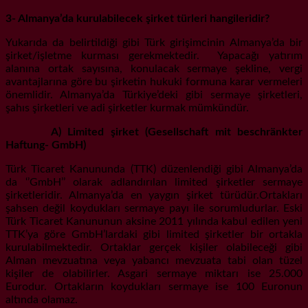
3- Almanya’da kurulabilecek şirket türleri hangileridir?
Yukarıda da belirtildiği gibi Türk girişimcinin Almanya’da bir
şirket/işletme kurması gerekmektedir. Yapacağı yatırım
alanına ortak sayısına, konulacak sermaye şekline, vergi
avantajlarına göre bu şirketin hukuki formuna karar vermeleri
önemlidir. Almanya’da Türkiye’deki gibi sermaye şirketleri,
şahıs şirketleri ve adi şirketler kurmak mümkündür.
A) Limited şirket (Gesellschaft mit beschränkter
Haftung- GmbH)
Türk Ticaret Kanununda (TTK) düzenlendiği gibi Almanya’da
da ‘’GmbH’’ olarak adlandırılan limited şirketler sermaye
şirketleridir. Almanya’da en yaygın şirket türüdür.Ortakları
şahsen değil koydukları sermaye payı ile sorumludurlar. Eski
Türk Ticaret Kanununun aksine 2011 yılında kabul edilen yeni
TTK’ya göre GmbH’lardaki gibi limited şirketler bir ortakla
kurulabilmektedir. Ortaklar gerçek kişiler olabileceği gibi
Alman mevzuatına veya yabancı mevzuata tabi olan tüzel
kişiler de olabilirler. Asgari sermaye miktarı ise 25.000
Eurodur. Ortakların koydukları sermaye ise 100 Euronun
altında olamaz.