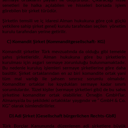
senetleri ile halka açılabilen ve hisseleri borsada işlem
görebilen bir şirket türüdür.
Şirketin temsili ve iç idaresi Alman hukukuna göre çok güçlü
yetkilere sahip şirket genel) kurulu tarafından seçilen yönetim
kurulu tarafından yerine getirilir.
C) Komandit Şirket (Kommanditgesellschaft- KG)
Komandit şirketler Türk mevzuatında da olduğu gibi temelde
şahıs şirketleridir. Alman hukukuna göre bu şirketlerin
kurulması için asgari sermaye zorunluluğu bulunmamaktadır.
Bu nedenle kuruluş işlemleri sermaye şirketlerine göre daha
basittir. Şirket ortaklarından en az biri komandite ortak yani
tüm mal varlığı ile şahsen sınırsız sorumlu olmalıdır.
Komanditer ortaklar ise koydukları sermaye kadar sınırlı
sorumlulardır. Tüzel kişiler (sermaye şirketleri gibi) de bu sahıs
şirketine komanditer ortak olabilirler. Örneğin GmbH’lar.
Almanya’da bu şekildeki ortaklıklar yaygındır ve ‘’ GmbH & Co.
KG’’ olarak isimlendirilirler.
D) Adi Şirket (Gesellschaft bürgerlichen Rechts-GbR)
Türk Borçlar Kanununda düzenlenen adi şirketlere büyük