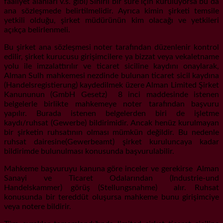
faaliyet alanları v.s. gibi) Sınırlı bir süre için kuruluyorsa bu da
ana sözleşmede belirtilmelidir. Ayrıca kimin şirketi temsile
yetkili olduğu, şirket müdürünün kim olacağı ve yetkileri
açıkça belirlenmeli.
Bu şirket ana sözleşmesi noter tarafından düzenlenir kontrol
edilir, şirket kurucusu girişimcilere ya bizzat veya vekaletname
yolu ile imzalattırılır ve ticaret siciline kaydını onaylarak,
Alman Sulh mahkemesi nezdinde bulunan ticaret sicil kaydına
(Handelsregistierung) kaydedilmek üzere Alman Limited Şirket
Kanununun (GmbH Gesetz) 8 inci maddesinde istenen
belgelerle birlikte mahkemeye noter tarafından başvuru
yapılır. Burada istenen belgelerden biri de işletme
kaydı/ruhsat (Gewerbe) bildirimidir. Ancak henüz kurulmayan
bir şirketin ruhsatının olması mümkün değildir. Bu nedenle
ruhsat dairesine(Gewerbeamt) şirket kuruluncaya kadar
bildirimde bulunulması konusunda başvurulabilir.
Mahkeme başvuruyu kanuna göre inceler ve gerekirse Alman
Sanayi ve Ticaret Odalarından (Industrie-und
Handelskammer) görüş (Stellungsnahme) alır. Ruhsat
konusunda bir tereddüt oluşursa mahkeme bunu girişimciye
veya notere bildirir.