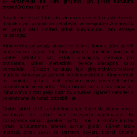
6- Almanya’da bir Türk girişimci için şirket kurulumu
prosedürü nasıl işler?
Burada her şirket türü için izlenecek prosedürü izah etmemiz
makalemizin uzamasına sebebiyet vereceğinden Almanya’da
en yaygın olan limited şirket kurulumunu izah etmeye
çalışacağız.
Almanya’da çalışacağı piyasa ve ticaret koluna göre gerekli
araştırmaları yapan bir Türk girişimci öncelikle kurulacak
GmbH şirketinin kaç ortaklı olacağına, sermaye pay
oranlarına, şirket merkezinin nerede olacağına karar
vermelidir. Şirketin kuruluşu için girişimcinin/ortakların
mutlaka Almanya’ya gelmesi gerekmemektedir. Almanya’daki
bir avukata, serbest mali müşavire veya güvendiği birine
vekaletname verebilirler. Veya birden fazla ortak varsa biri
Almanya’ya bizzat gelip hazır bulunurken diğerleri kendilerini
vekaletname ile temsil ettirebilirler.
GmbH şirket türü kurulabilmesi için öncelikle Alman noteri
vasıtasıyla bir şirket ana sözleşmesi yapılmalıdır. Bu
sözleşmede olması gereken şartlar tıpkı Türkiye’de limited
şirket kurulumunda istenen şartlar gibidir. (Şirket iadre
merkezi, ortak sayısı ve sermaye payları, ticaret ünvanı,