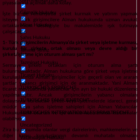
piyasalarına açılmak daha kolay.
Gümrük Hukuku
İşte biz de Almanya’da şirket kurmak ve yatırım yapmak
isteyen Türk girişimcilere Alman hukukunda
uzman avukat
Miras Hukuku
ortaklarımızın desteğiyle bu makalemizde ışık tutmaya
çalışacağız.
Şahıs Hukuku
1- Türk girişimcilerin Almanya’da şirket veya işletme kurması,
kurulu bir şirkete ortak olması veya devre aldığı bir
Tanıma Tenfiz
şirket/işletme için oturum alması şart mı?
Tazminat Hukuku
Sermaye şirketi ortakları için oturum alma şartı
bulunmamaktadır. Alman hukukuna göre şirket veya işletme
Ticaret Hukuku
kuruluşlarında Alman girişimciler için geçerli olan ve araran
şartlar yabancı girişimci için de aranmaktadır. Yani Alman
TÜRKISCHES ERBRECHT
ticaret mevzuatında yabancılar için ayrı bir hukuki düzenleme
yapılmamıştır. Ancak girişimcilerin yabancı olmaları
TÜRKISCHES FAMILIENRECHT
dolayısıyla kurulacak şirket veya işletmelerde idareci, genel
müdür veya şahıs işletme sahipleri için Alman Yabancılar
TÜRKISCHES INTERNATIONALES PRIVATRECHT
Hukukundaki oturum ve işe alınma konularında kısıtlamalar
olabiliyor.
Uncategorized
Zira bu konumda olanlar vergi dairelerinin, mahkemelerin ve
diğer kamu kuruluşlarının devamlı muhatabı olmaları
Vatandaşlık Hukuku