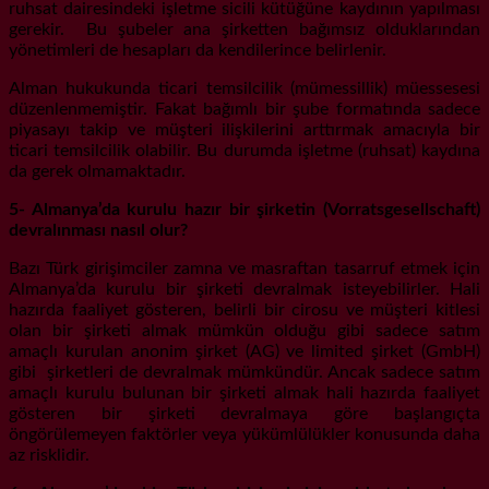
ruhsat dairesindeki işletme sicili kütüğüne kaydının yapılması
gerekir. Bu şubeler ana şirketten bağımsız olduklarından
yönetimleri de hesapları da kendilerince belirlenir.
Alman hukukunda ticari temsilcilik (mümessillik) müessesesi
düzenlenmemiştir. Fakat bağımlı bir şube formatında sadece
piyasayı takip ve müşteri ilişkilerini arttırmak amacıyla bir
ticari temsilcilik olabilir. Bu durumda işletme (ruhsat) kaydına
da gerek olmamaktadır.
5- Almanya’da kurulu hazır bir şirketin (Vorratsgesellschaft)
devralınması nasıl olur?
Bazı Türk girişimciler zamna ve masraftan tasarruf etmek için
Almanya’da kurulu bir şirketi devralmak isteyebilirler. Hali
hazırda faaliyet gösteren, belirli bir cirosu ve müşteri kitlesi
olan bir şirketi almak mümkün olduğu gibi sadece satım
amaçlı kurulan anonim şirket (AG) ve limited şirket (GmbH)
gibi şirketleri de devralmak mümkündür. Ancak sadece satım
amaçlı kurulu bulunan bir şirketi almak hali hazırda faaliyet
gösteren bir şirketi devralmaya göre başlangıçta
öngörülemeyen faktörler veya yükümlülükler konusunda daha
az risklidir.