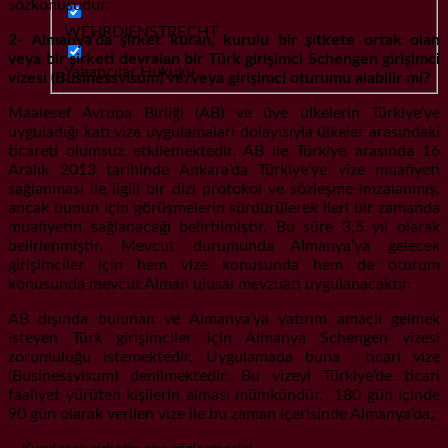
sözkonusudur.
WEHRDIENSTRECHT
2- Almanya’da şirket kuran, kurulu bir şitkete ortak olan
veya bir şirketi devralan bir Türk girişimci Schengen girişimci
Yabancılar Hukuku
vizesi (Businessvisum) ve/veya girişimci oturumu alabilir mi?
Maalesef Avrupa Birliği (AB) ve üye ülkelerin Türkiye’ye
uyguladığı katı vize uygulamaları dolayısıyla ülkeler arasındaki
ticareti olumsuz etkilemektedir. AB ile Türkiye arasında 16
Aralık 2013 tarihinde Ankara’da Türkiye’ye vize muafiyeti
sağlanması ile ilgili bir dizi protokol ve sözleşme imzalanmış,
ancak bunun için görüşmelerin sürdürülerek ileri bir zamanda
muafiyetin sağlanacağı belirtilmiştir. Bu süre 3,5 yıl olarak
belirlenmiştir. Mevcut durumunda Almanya’ya gelecek
girişimciler için hem vize konusunda hem de oturum
konusunda mevcut Alman ulusal mevzuatı uygulanacaktır.
AB dışında bulunan ve Almanya’ya yatırım amaçlı gelmek
isteyen Türk girişimciler için Almanya Schengen vizesi
zorunluluğu istemektedir. Uygulamada buna ticari vize
(Businessvisum) denilmektedir. Bu vizeyi Türkiye’de ticari
faaliyet yürüten kişilerin alması mümkündür. 180 gün içinde
90 gün olarak verilen vize ile bu zaman içerisinde Almanya’da;