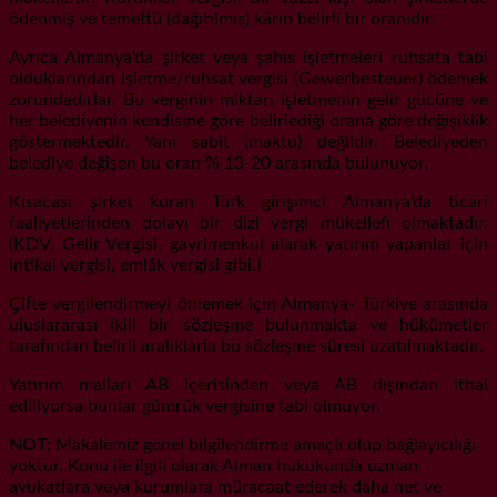
ödenmiş ve temettü (dağıtılmış) kârın belirli bir oranıdır.
Ayrıca Almanya’da şirket veya şahıs işletmeleri ruhsata tabi
olduklarından işletme/ruhsat vergisi (Gewerbesteuer) ödemek
zorundadırlar. Bu verginin miktarı işletmenin gelir gücüne ve
her belediyenin kendisine göre belirlediği orana göre değişiklik
göstermektedir. Yani sabit (maktu) değildir. Belediyeden
belediye değişen bu oran % 13-20 arasında bulunuyor.
Kısacası şirket kuran Türk girişimci Almanya’da ticari
faaliyetlerinden dolayı bir dizi vergi mükellefi olmaktadır.
(KDV, Gelir Vergisi, gayrimenkul alarak yatırım yapanlar için
intikal vergisi, emlâk vergisi gibi.)
Çifte vergilendirmeyi önlemek için Almanya- Türkiye arasında
uluslararası ikili bir sözleşme bulunmakta ve hükümetler
tarafından belirli aralıklarla bu sözleşme süresi uzatılmaktadır.
Yatırım malları AB içerisinden veya AB dışından ithal
ediliyorsa bunlar gümrük vergisine tabi olmuyor.
NOT:
Makalemiz genel bilgilendirme amaçlı olup bağlayıcılığı
yoktur. Konu ile ilgili olarak Alman hukukunda uzman
avukatlara veya kurumlara müracaat ederek daha net ve