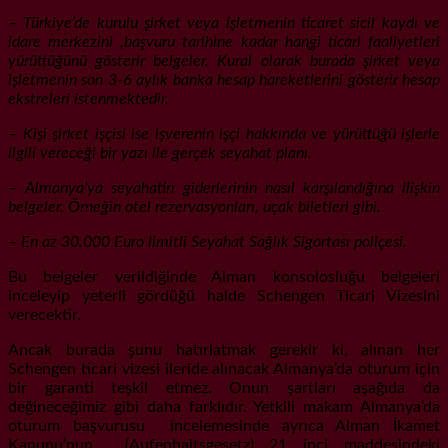
– Türkiye’de kurulu şirket veya işletmenin ticaret sicil kaydı ve
idare merkezini ,başvuru tarihine kadar hangi ticari faaliyetleri
yürüttüğünü gösterir belgeler. Kural olarak burada şirket veya
işletmenin son 3-6 aylık banka hesap hareketlerini gösterir hesap
ekstreleri istenmektedir.
– Kişi şirket işçisi ise işverenin işçi hakkında ve yürüttüğü işlerle
ilgili vereceği bir yazı ile gerçek seyahat planı.
– Almanya’ya seyahatin giderlerinin nasıl karşılandığına ilişkin
belgeler. Örneğin otel rezervasyonları, uçak biletleri gibi.
– En az 30.000 Euro limitli Seyahat Sağlık Sigortası poliçesi.
Bu belgeler verildiğinde Alman konsolosluğu belgeleri
inceleyip yeterli gördüğü halde Schengen Ticari Vizesini
verecektir.
Ancak burada şunu hatırlatmak gerekir ki, alınan her
Schengen ticari vizesi ileride alınacak Almanya’da oturum için
bir garanti teşkil etmez. Onun şartları aşağıda da
değineceğimiz gibi daha farklıdır. Yetkili makam Almanya’da
oturum başvurusu incelemesinde ayrıca Alman İkamet
Kanunu’nun (Aufenhaltsgesetz) 21 inci maddesindeki