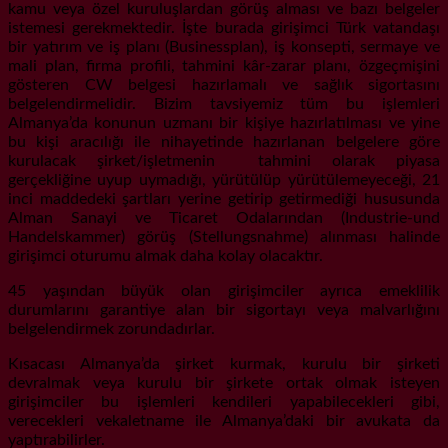
kamu veya özel kuruluşlardan görüş alması ve bazı belgeler
istemesi gerekmektedir. İşte burada girişimci Türk vatandaşı
bir yatırım ve iş planı (Businessplan), iş konsepti, sermaye ve
mali plan, firma profili, tahmini kâr-zarar planı, özgeçmişini
gösteren CW belgesi hazırlamalı ve sağlık sigortasını
belgelendirmelidir. Bizim tavsiyemiz tüm bu işlemleri
Almanya’da konunun uzmanı bir kişiye hazırlatılması ve yine
bu kişi aracılığı ile nihayetinde hazırlanan belgelere göre
kurulacak şirket/işletmenin tahmini olarak piyasa
gerçekliğine uyup uymadığı, yürütülüp yürütülemeyeceği, 21
inci maddedeki şartları yerine getirip getirmediği hususunda
Alman Sanayi ve Ticaret Odalarından (Industrie-und
Handelskammer) görüş (Stellungsnahme) alınması halinde
girişimci oturumu almak daha kolay olacaktır.
45 yaşından büyük olan girişimciler ayrıca emeklilik
durumlarını garantiye alan bir sigortayı veya malvarlığını
belgelendirmek zorundadırlar.
Kısacası Almanya’da şirket kurmak, kurulu bir şirketi
devralmak veya kurulu bir şirkete ortak olmak isteyen
girişimciler bu işlemleri kendileri yapabilecekleri gibi,
verecekleri vekaletname ile Almanya’daki bir avukata da
yaptırabilirler.