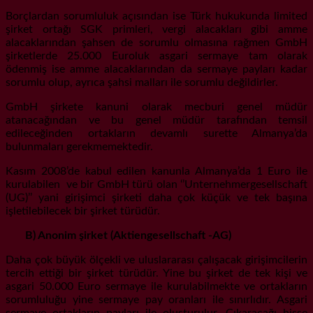
Borçlardan sorumluluk açısından ise Türk hukukunda limited
şirket ortağı SGK primleri, vergi alacakları gibi amme
alacaklarından şahsen de sorumlu olmasına rağmen GmbH
şirketlerde 25.000 Euroluk asgari sermaye tam olarak
ödenmiş ise amme alacaklarından da sermaye payları kadar
sorumlu olup, ayrıca şahsi malları ile sorumlu değildirler.
GmbH şirkete kanuni olarak mecburi genel müdür
atanacağından ve bu genel müdür tarafından temsil
edileceğinden ortakların devamlı surette Almanya’da
bulunmaları gerekmemektedir.
Kasım 2008’de kabul edilen kanunla Almanya’da 1 Euro ile
kurulabilen ve bir GmbH türü olan ‘’Unternehmergesellschaft
(UG)’’ yani girişimci şirketi daha çok küçük ve tek başına
işletilebilecek bir şirket türüdür.
B) Anonim şirket (Aktiengesellschaft -AG)
Daha çok büyük ölçekli ve uluslararası çalışacak girişimcilerin
tercih ettiği bir şirket türüdür. Yine bu şirket de tek kişi ve
asgari 50.000 Euro sermaye ile kurulabilmekte ve ortakların
sorumluluğu yine sermaye pay oranları ile sınırlıdır. Asgari
sermaye ortakların payları ile oluşturulur. Çıkaracağı hisse