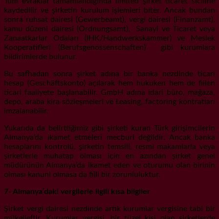
Tüm evraklar tamamlandığında limited şirket ticaret siciline
kaydedilir ve şirketin kurulum işlemleri biter. Ancak bundan
sonra ruhsat dairesi (Gewerbeamt), vergi dairesi (Finanzamt),
kamu düzeni dairesi (Ordnungsamt), Sanayi ve Ticaret veya
Zanaatkarlar Odaları (IHK/Handwerkskammer) ve Meslek
Kooperatifleri (Berufsgenossenschaften) gibi kurumlara
bildirimlerde bulunur.
Bu safhadan sonra şirket adına bir banka nezdinde ticari
hesap (Geschäftskonto) açılarak hem hukuken hem de fiilen
ticari faaliyete başlanabilir. GmbH adına idari büro, mağaza,
depo, araba kira sözleşmeleri ve Leasing, factoring kontratları
imzalanabilir.
Yukarıda da belirttiğimiz gibi şirketi kuran Türk girişimcilerin
Almanya’da ikamet etmeleri mecburi değildir. Ancak banka
hesaplarını kontrolü, şirketin temsili, resmi makamlarla veya
şirketlerle muhatap olması için en azından şirket genel
müdürünün Almanya’da ikamet eden ve oturumu olan birinin
olması kanuni olmasa da fiili bir zorunluluktur.
7- Almanya’daki vergilerle ilgili kısa bilgiler
Şirket vergi dairesi nezdinde artık kurumlar vergisine tabi bir
mükelleftir. Kurumlar vergisi, bir tüzel kişi olan şirketlerde