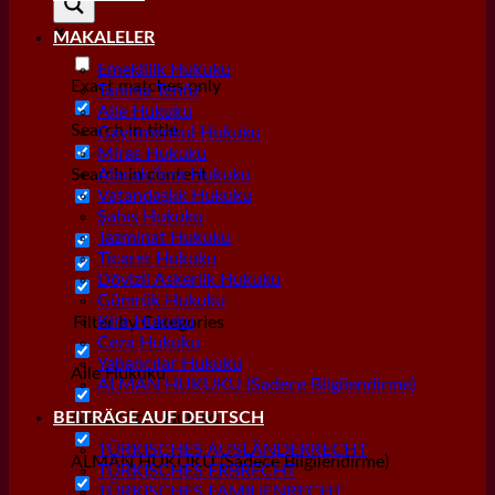
MAKALELER
Emeklilik Hukuku
Exact matches only
Tanıma Tenfiz
Aile Hukuku
Search in title
Gayrımenkul Hukuku
Miras Hukuku
Search in content
Alacak/İcra Hukuku
Vatandaşlık Hukuku
Şahıs Hukuku
Tazminat Hukuku
Ticaret Hukuku
Dövizli Askerlik Hukuku
Gümrük Hukuku
Kira Hukuku
Filter by Categories
Ceza Hukuku
Yabancılar Hukuku
Aile Hukuku
ALMAN HUKUKU (Sadece Bilgilendirme)
Alacak/İcra Hukuku
BEITRÄGE AUF DEUTSCH
TÜRKISCHES AUSLÄNDERRECHT
ALMAN HUKUKU (Sadece Bilgilendirme)
TÜRKISCHES ERBRECHT
TÜRKISCHES FAMILIENRECHT