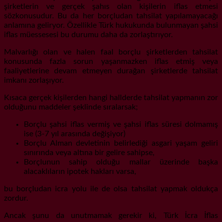
şirketlerin ve gerçek şahıs olan kişilerin iflas etmesi
sözkonusudur. Bu da her borçludan tahsilat yapılamayacağı
anlamına geliryor. Özellikle Türk hukukunda bulunmayan şahsi
iflas müessesesi bu durumu daha da zorlaştırıyor.
Malvarlığı olan ve halen faal borçlu şirketlerden tahsilat
konusunda fazla sorun yaşanmazken iflas etmiş veya
faaliyetlerine devam etmeyen durağan şirketlerde tahsilat
imkanı zorlaşıyor.
Kısaca gerçek kişilerden hangi hallderde tahsilat yapmanın zor
olduğunu maddeler şeklinde sıralarsak;
Borçlu şahsi iflas vermiş ve şahsi iflas süresi dolmamış
ise (3-7 yıl arasında değişiyor)
Borçlu Alman devletinin belirlediği asgari yaşam geliri
sınırında veya altına bir gelire sahipse,
Borçlunun sahip olduğu mallar üzerinde başka
alacaklıların ipotek hakları varsa,
bu borçludan icra yolu ile de olsa tahsilat yapmak oldukça
zordur.
Ancak şunu da unutmamak gerekir ki, Türk İcra İflas