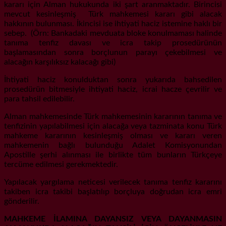
kararı için Alman hukukunda iki şart aranmaktadır. Birincisi
mevcut kesinleşmiş Türk mahkemesi kararı gibi alacak
hakkının bulunması. İkincisi ise ihtiyati haciz istemine haklı bir
sebep. (Örn: Bankadaki mevduata bloke konulmaması halinde
tanıma tenfiz davası ve icra takip prosedürünün
başlamasından sonra borçlunun parayı çekebilmesi ve
alacağın karşılıksız kalacağı gibi)
İhtiyati haciz konulduktan sonra yukarıda bahsedilen
prosedürün bitmesiyle ihtiyati haciz, icrai hacze çevrilir ve
para tahsil edilebilir.
Alman mahkemesinde Türk mahkemesinin kararının tanıma ve
tenfizinin yapılabilmesi için alacağa veya tazminata konu Türk
mahkeme kararının kesinleşmiş olması ve kararı veren
mahkemenin bağlı bulunduğu Adalet Komisyonundan
Apostille şerhi alınması ile birlikte tüm bunların Türkçeye
tercüme edilmesi gerekmektedir.
Yapılacak yargılama neticesi verilecek tanıma tenfiz kararını
takiben icra takibi başlatılıp borçluya doğrudan icra emri
gönderilir.
MAHKEME İLAMINA DAYANSIZ VEYA DAYANMASIN