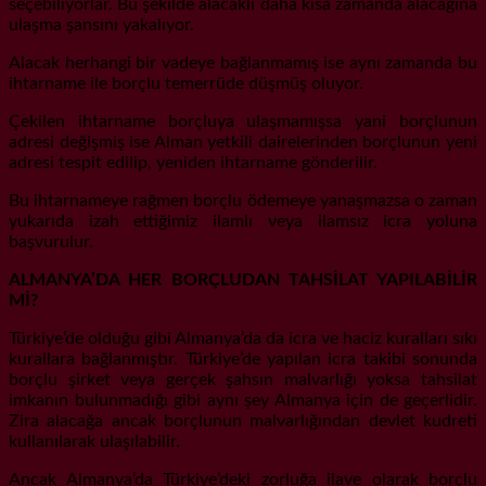
seçebiliyorlar. Bu şekilde alacaklı daha kısa zamanda alacağına
ulaşma şansını yakalıyor.
Alacak herhangi bir vadeye bağlanmamış ise aynı zamanda bu
ihtarname ile borçlu temerrüde düşmüş oluyor.
Çekilen ihtarname borçluya ulaşmamışsa yani borçlunun
adresi değişmiş ise Alman yetkili dairelerinden borçlunun yeni
adresi tespit edilip, yeniden ihtarname gönderilir.
Bu ihtarnameye rağmen borçlu ödemeye yanaşmazsa o zaman
yukarıda izah ettiğimiz ilamlı veya ilamsız icra yoluna
başvurulur.
ALMANYA’DA HER BORÇLUDAN TAHSİLAT YAPILABİLİR
Mİ?
Türkiye’de olduğu gibi Almanya’da da icra ve haciz kuralları sıkı
kurallara bağlanmıştır. Türkiye’de yapılan icra takibi sonunda
borçlu şirket veya gerçek şahsın malvarlığı yoksa tahsilat
imkanın bulunmadığı gibi aynı şey Almanya için de geçerlidir.
Zira alacağa ancak borçlunun malvarlığından devlet kudreti
kullanılarak ulaşılabilir.
Ancak Almanya’da Türkiye’deki zorluğa ilave olarak borçlu