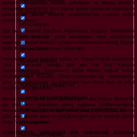
bunların Türkiye’deki malları, yatırımları ve akraba ilişkileri
dolayısyla devamlı bir borç alacak ilişkisi içerisinde olduklarını
Gümrük Hukuku
düşünürsek alacak verecek problemlerinin çıkması doğal
olarak karşılanır.
Miras Hukuku
İşte bu yazımızda borçlusu Almanya’da bulunan Türkiye’deki
Şahıs Hukuku
hem ticari hem de şahsi alacakların nasıl tahsilatının
yapıldığını Alman hukuku uzmanı ortaklarımızın verdiği bilgiler
doğrultusunda izah etmeye çalışacağız.
Tanıma Tenfiz
Herşeyden önce belirmek isteriz ki, Alman hukuk sisteminde
Tazminat Hukuku
Türk hukukunda olduğu gibi ayrı bir İcra Kanunu
bulunmamaktadır. Alacakların takibi Alman Hukuk Usulü
Ticaret Hukuku
Muhakemeleri Kanunu (Zivilprozessordnung) hükümlerine
göre yürütülmektedir. Bu hükümler hem ticari hem de şahsi
TÜRKISCHES ERBRECHT
alacaklar için geçerlidir.
TÜRKISCHES FAMILIENRECHT
Ancak burada gerek ticari gerekse şahsi alacakların Türkiye’de
bir mahkeme hükmüne (İlâm) bağlanıp bağlanmadığına,
TÜRKISCHES INTERNATIONALES PRIVATRECHT
Almanya’daki borçlunun özel hukuk tüzel kişisi (Şirket, dernek
gibi) veya gerçek şahıs mı olduğuna göre ayrım yaparak izahat
daha faydalı olacaktır.
Uncategorized
TÜRKİYE’DEN HERHANGİ BİR MAHKEME İLÂMINA
Vatandaşlık Hukuku