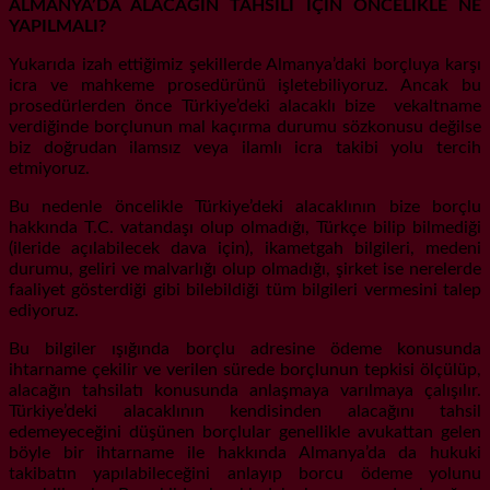
ALMANYA’DA ALACAĞIN TAHSİLİ İÇİN ÖNCELİKLE NE
YAPILMALI?
Yukarıda izah ettiğimiz şekillerde Almanya’daki borçluya karşı
icra ve mahkeme prosedürünü işletebiliyoruz. Ancak bu
prosedürlerden önce Türkiye’deki alacaklı bize vekaltname
verdiğinde borçlunun mal kaçırma durumu sözkonusu değilse
biz doğrudan ilamsız veya ilamlı icra takibi yolu tercih
etmiyoruz.
Bu nedenle öncelikle Türkiye’deki alacaklının bize borçlu
hakkında T.C. vatandaşı olup olmadığı, Türkçe bilip bilmediği
(ileride açılabilecek dava için), ikametgah bilgileri, medeni
durumu, geliri ve malvarlığı olup olmadığı, şirket ise nerelerde
faaliyet gösterdiği gibi bilebildiği tüm bilgileri vermesini talep
ediyoruz.
Bu bilgiler ışığında borçlu adresine ödeme konusunda
ihtarname çekilir ve verilen sürede borçlunun tepkisi ölçülüp,
alacağın tahsilatı konusunda anlaşmaya varılmaya çalışılır.
Türkiye’deki alacaklının kendisinden alacağını tahsil
edemeyeceğini düşünen borçlular genellikle avukattan gelen
böyle bir ihtarname ile hakkında Almanya’da da hukuki
takibatın yapılabileceğini anlayıp borcu ödeme yolunu