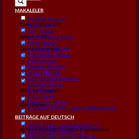
MAKALELER
Emeklilik Hukuku
Exact matches only
Tanıma Tenfiz
Aile Hukuku
Search in title
Gayrımenkul Hukuku
Miras Hukuku
Search in content
Alacak/İcra Hukuku
Vatandaşlık Hukuku
Şahıs Hukuku
Tazminat Hukuku
Ticaret Hukuku
Dövizli Askerlik Hukuku
Gümrük Hukuku
Kira Hukuku
Filter by Categories
Ceza Hukuku
Yabancılar Hukuku
Aile Hukuku
ALMAN HUKUKU (Sadece Bilgilendirme)
Alacak/İcra Hukuku
BEITRÄGE AUF DEUTSCH
TÜRKISCHES AUSLÄNDERRECHT
ALMAN HUKUKU (Sadece Bilgilendirme)
TÜRKISCHES ERBRECHT
TÜRKISCHES FAMILIENRECHT