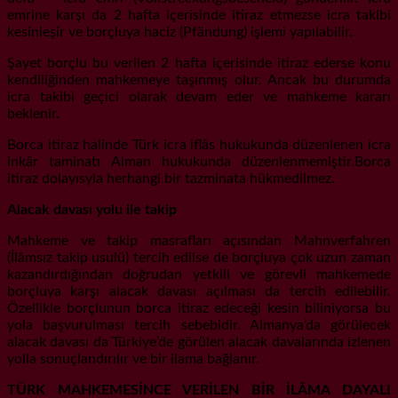
emrine karşı da 2 hafta içerisinde itiraz etmezse icra takibi
kesinleşir ve borçluya haciz (Pfändung) işlemi yapılabilir.
Şayet borçlu bu verilen 2 hafta içerisinde itiraz ederse konu
kendiliğinden mahkemeye taşınmış olur. Ancak bu durumda
icra takibi geçici olarak devam eder ve mahkeme kararı
beklenir.
Borca itiraz halinde Türk icra iflâs hukukunda düzenlenen icra
inkâr taminatı Alman hukukunda düzenlenmemiştir.Borca
itiraz dolayısyla herhangi bir tazminata hükmedilmez.
Alacak davası yolu ile takip
Mahkeme ve takip masrafları açısından Mahnverfahren
(İlâmsız takip usulü) tercih edilse de borçluya çok uzun zaman
kazandırdığından doğrudan yetkili ve görevli mahkemede
borçluya karşı alacak davası açılması da tercih edilebilir.
Özellikle borçlunun borca itiraz edeceği kesin biliniyorsa bu
yola başvurulması tercih sebebidir. Almanya’da görülecek
alacak davası da Türkiye’de görülen alacak davalarında izlenen
yolla sonuçlandırılır ve bir ilama bağlanır.
TÜRK MAHKEMESİNCE VERİLEN BİR İLÂMA DAYALI