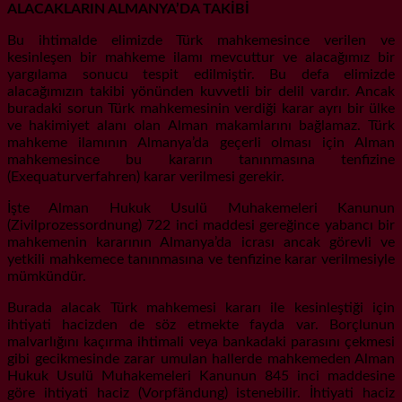
ALACAKLARIN ALMANYA’DA TAKİBİ
Bu ihtimalde elimizde Türk mahkemesince verilen ve
kesinleşen bir mahkeme ilamı mevcuttur ve alacağımız bir
yargılama sonucu tespit edilmiştir. Bu defa elimizde
alacağımızın takibi yönünden kuvvetli bir delil vardır. Ancak
buradaki sorun Türk mahkemesinin verdiği karar ayrı bir ülke
ve hakimiyet alanı olan Alman makamlarını bağlamaz. Türk
mahkeme ilamının Almanya’da geçerli olması için Alman
mahkemesince bu kararın tanınmasına tenfizine
(Exequaturverfahren) karar verilmesi gerekir.
İşte Alman Hukuk Usulü Muhakemeleri Kanunun
(Zivilprozessordnung) 722 inci maddesi gereğince yabancı bir
mahkemenin kararının Almanya’da icrası ancak görevli ve
yetkili mahkemece tanınmasına ve tenfizine karar verilmesiyle
mümkündür.
Burada alacak Türk mahkemesi kararı ile kesinleştiği için
ihtiyati hacizden de söz etmekte fayda var. Borçlunun
malvarlığını kaçırma ihtimali veya bankadaki parasını çekmesi
gibi gecikmesinde zarar umulan hallerde mahkemeden Alman
Hukuk Usulü Muhakemeleri Kanunun 845 inci maddesine
göre ihtiyati haciz (Vorpfändung) istenebilir. İhtiyati haciz