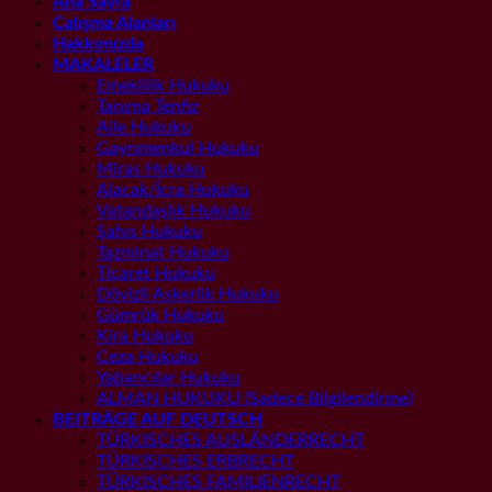
Ana Sayfa
Çalışma Alanları
Hakkımızda
MAKALELER
Emeklilik Hukuku
Tanıma Tenfiz
Aile Hukuku
Gayrımenkul Hukuku
Miras Hukuku
Alacak/İcra Hukuku
Vatandaşlık Hukuku
Şahıs Hukuku
Tazminat Hukuku
Ticaret Hukuku
Dövizli Askerlik Hukuku
Gümrük Hukuku
Kira Hukuku
Ceza Hukuku
Yabancılar Hukuku
ALMAN HUKUKU (Sadece Bilgilendirme)
BEITRÄGE AUF DEUTSCH
TÜRKISCHES AUSLÄNDERRECHT
TÜRKISCHES ERBRECHT
TÜRKISCHES FAMILIENRECHT