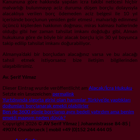
Kanununa göre hakkında yapılan icra takibi neticesi hiçbir
malvarlığı bulunmayıp aciz duruma düşen borçlu dolayısyla
alacaklıya verilen borç ödemeden aciz belgesi ile 10 yıl
içerisinde borçlunun yeniden gelir etmesi , malvarlığı edinmesi
üçüncü kişilerden hakkının doğması, miras kalması hallerinde
olduğu gibi her zaman tahsilat imkanı doğduğu gibi, Alman
hukukuna göre de böyle bir alacak borçlu için 30 yıl boyunca
takip edilip tahsilat imkanı doğurabiliyor.
Almanya’daki bir borçludan alacağınız varsa ve bu alacağı
tahsil etmek istiyorsanız bize iletişim bilgilerinden
ulaşabilirsiniz.
Av. Şerif Yılmaz
Dieser Eintrag wurde veröffentlicht am
Alacak/İcra Hukuku
.
Setzte ein Lesezeichen
permalink
.
Yurtdışında sigorta girişi olan hanımlar Türkiye’de yaptıkları
doğumları borçlanarak emekli olabilirler
Ben de 3600 günle borçlanıp aynı bedeli yatırdım ama benim
emekli maaşım neden düşük?
Copyright 2026 ©
AV Serif Yilmaz | Johannistrasse 84-85 |
49074 Osnabrueck | mobil +49 (0)152 244 444 05