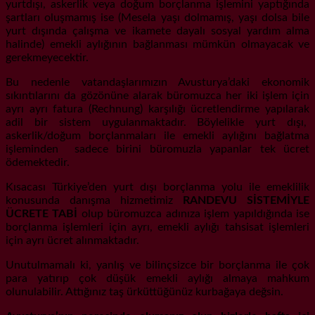
yurtdışı, askerlik veya doğum borçlanma işlemini yaptığında
şartları oluşmamış ise (Mesela yaşı dolmamış, yaşı dolsa bile
yurt dışında çalışma ve ikamete dayalı sosyal yardım alma
halinde) emekli aylığının bağlanması mümkün olmayacak ve
gerekmeyecektir.
Bu nedenle vatandaşlarımızın Avusturya’daki ekonomik
sıkıntılarını da gözönüne alarak büromuzca her iki işlem için
ayrı ayrı fatura (Rechnung) karşılığı ücretlendirme yapılarak
adil bir sistem uygulanmaktadır. Böylelikle yurt dışı,
askerlik/doğum borçlanmaları ile emekli aylığını bağlatma
işleminden sadece birini büromuzla yapanlar tek ücret
ödemektedir.
Kısacası Türkiye’den yurt dışı borçlanma yolu ile emeklilik
konusunda danışma hizmetimiz
RANDEVU SİSTEMİYLE
ÜCRETE TABİ
olup büromuzca adınıza işlem yapıldığında ise
borçlanma işlemleri için ayrı, emekli aylığı tahsisat işlemleri
için ayrı ücret alınmaktadır.
Unutulmamalı ki, yanlış ve bilinçsizce bir borçlanma ile çok
para yatırıp çok düşük emekli aylığı almaya mahkum
olunulabilir. Attığınız taş ürküttüğünüz kurbağaya değsin.