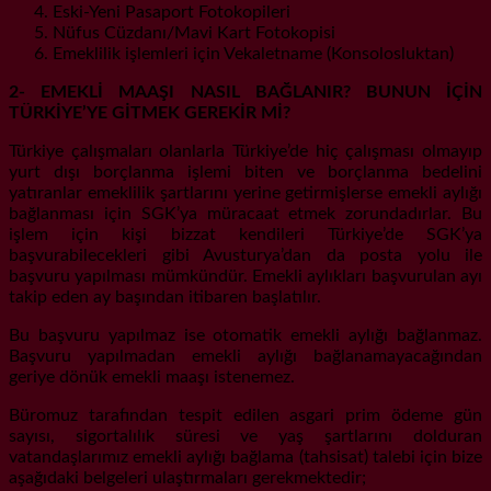
Eski-Yeni Pasaport Fotokopileri
Nüfus Cüzdanı/Mavi Kart Fotokopisi
Emeklilik işlemleri için Vekaletname (Konsolosluktan)
2- EMEKLİ MAAŞI NASIL BAĞLANIR? BUNUN İÇİN
TÜRKİYE’YE GİTMEK GEREKİR Mİ?
Türkiye çalışmaları olanlarla Türkiye’de hiç çalışması olmayıp
yurt dışı borçlanma işlemi biten ve borçlanma bedelini
yatıranlar emeklilik şartlarını yerine getirmişlerse emekli aylığı
bağlanması için SGK’ya müracaat etmek zorundadırlar. Bu
işlem için kişi bizzat kendileri Türkiye’de SGK’ya
başvurabilecekleri gibi Avusturya’dan da posta yolu ile
başvuru yapılması mümkündür. Emekli aylıkları başvurulan ayı
takip eden ay başından itibaren başlatılır.
Bu başvuru yapılmaz ise otomatik emekli aylığı bağlanmaz.
Başvuru yapılmadan emekli aylığı bağlanamayacağından
geriye dönük emekli maaşı istenemez.
Büromuz tarafından tespit edilen asgari prim ödeme gün
sayısı, sigortalılık süresi ve yaş şartlarını dolduran
vatandaşlarımız emekli aylığı bağlama (tahsisat) talebi için bize
aşağıdaki belgeleri ulaştırmaları gerekmektedir;