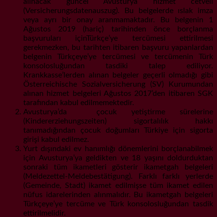
alınacak güncel Avusturya hizmet cetveli
(Versicherungsdatenauszug). Bu belgelerde ıslak imza
veya ayrı bir onay aranmamaktadır. Bu belgenin 1
Ağustos 2019 (hariç) tarihinden önce borçlanma
başvuruları içinTürkçe’ye tercümesi ettirilmesi
gerekmezken, bu tarihten itibaren başvuru yapanlardan
belgenin Türkçeye’ye tercümesi ve tercümenin Türk
konsolosluğundan tasdiki talep ediliyor.
Krankkasse’lerden alınan belgeler geçerli olmadığı gibi
Österreichische Sozialversicherung (SV) Kurumundan
alınan hizmet belgeleri Ağustos 2017’den itibaren SGK
tarafından kabul edilmemektedir.
Avusturya’da çocuk yetiştirme sürelerine
(Kindererziehungszeiten) sigortalılık hakkı
tanımadığından çocuk doğumları Türkiye için sigorta
girişi kabul edilmez.
Yurt dışındaki ev hanımlığı dönemlerini borçlanabilmek
için Avusturya’ya geldikten ve 18 yaşını doldurduktan
sonraki tüm ikametleri gösterir ikametgah belgeleri
(Meldezettel-Meldebestätigung). Farklı farklı yerlerde
(Gemeinde, Stadt) ikamet edilmişse tüm ikamet edilen
nüfus idarelerinden alınmalıdır. Bu ikametgah belgeleri
Türkçeye’ye tercüme ve Türk konsolosluğundan tasdik
ettirilmelidir.