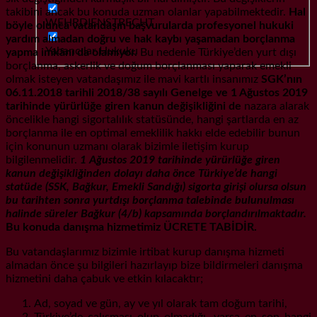
takibini ancak bu konuda uzman olanlar yapabilmektedir.
Hal
WEHRDIENSTRECHT
böyle olunca vatandaşın başvurularda profesyonel hukuki
yardım almadan doğru ve hak kaybı yaşamadan borçlanma
Yabancılar Hukuku
yapma imkânı da olamıyor.
Bu nedenle Türkiye’den yurt dışı
borçlanma, askerlik ve doğum borçlanması yaparak emekli
olmak isteyen vatandaşımız ile mavi kartlı insanımız
SGK’nın
06.11.2018 tarihli 2018/38 sayılı Genelge ve 1 Ağustos 2019
tarihinde yürürlüğe giren kanun değişikliğini de
nazara alarak
öncelikle hangi sigortalılık statüsünde, hangi şartlarda en az
borçlanma ile en optimal emeklilik hakkı elde edebilir bunun
için konunun uzmanı olarak bizimle iletişim kurup
bilgilenmelidir.
1 Ağustos 2019 tarihinde yürürlüğe giren
kanun değişikliğinden dolayı daha önce Türkiye’de hangi
statüde (SSK, Bağkur, Emekli Sandığı) sigorta girişi olursa olsun
bu tarihten sonra yurtdışı borçlanma talebinde bulunulması
halinde süreler Bağkur (4/b) kapsamında borçlandırılmaktadır.
Bu konuda danışma hizmetimiz ÜCRETE TABİDİR.
Bu vatandaşlarımız bizimle irtibat kurup danışma hizmeti
almadan önce şu bilgileri hazırlayıp bize bildirmeleri danışma
hizmetini daha çabuk ve etkin kılacaktır;
Ad, soyad ve gün, ay ve yıl olarak tam doğum tarihi,
Türkiye’de çalışması olup olmadığı, varsa en son hangi