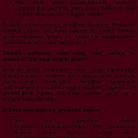
Mavi Kartlı bayan gurbetçilerimizin Avusturya
vatandaşlığına geçtikten sonra çocuk doğumları olup
olmadığı varsa çocukların doğum tarihleri.
Bu bilgilerle bize müracaat edildiğinde kişiye özel Türkiye’den
emeklilik şartları, borçlanma yapabileceği süreler, ödemesi
gerekli borçlanma miktarı v.s. konusunda vatandaşlarımız
tarafımızca ücretsiz olarak bilgilendirilir.
Emeklilik şartlarımız tespit edilip karar verince ne
yapmalıyız? Size hangi belgeler gerekli?
Emeklilik şartları tarafımızdan tespit edilip bilgilendirilen
gurbetçimiz karar verdikten sonra Avusturya‘nın neresinde
olursa olsun kendisinden alacağımız konsolosluk
vekaletnamesiyle durumuna uygun aşağıdaki belgeleri bize
gönderdiğinde hemen borçlanma işlemine geçilir ve o
müvekkilimize bilgi verilir.
A) Erkek vatandaşlarımız için gerekli belgeler;
Yurt dışı çalışmalarını gösterir
Pensionversicherungsanstalt‘dan (PV) kurumundan
alınacak güncel Avusturya hizmet cetveli