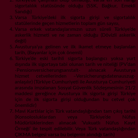
sigortalılık statüsünde olduğu (SSK, Bağkur, Emekli
Sandığı)
Varsa Türkiye’deki ilk sigorta girişi ve sigortalılık
statülerinde geçen hizmetlerin toplam gün sayısı,
Varsa erkek vatandaşlarımızın uzun süreli Türkiye’de
askerlik hizmeti ve ne zaman olduğu (Dövizli askerlik
değil)
Avusturya‘ya gelinen ve ilk ikamet etmeye başlanılan
tarih, (Bayanlar için çok önemli)
Türkiye’de eski tarihli sigorta başlangıcı yoksa yurt
dışında ilk sigortaya tabi olunan tarih ve niteliği (PV’dan
-Pensionversicherungsanstalt- alınacak Avusturya
hizmet cetvellerinden –Versicherungsdatenauszug-
anlaşılır) (Türkiye Cumhuriyeti ile Avusturya Cumhuriyeti
arasında imzalanan Sosyal Güvenlik Sözleşmesinin 21/2
maddesi gereğince Avusturya ilk sigorta girişi Türkiye
için de ilk sigorta girişi olduğundan bu cetvel çok
önemlidir)
Mavi Kartlılar için Türk vatandaşlığından tam çıkış tarihi
(Konsolosluklardan veya Türkiye’de Nüfus
Müdürlüklerinden alınacak ‘Vukuatlı Nüfus Kayıt
Örneği’ ile tespit edilebilir. Veya Türk vatandaşlığından
ÇIKMA belgesi varsa bu belgenin alındığı tarih)