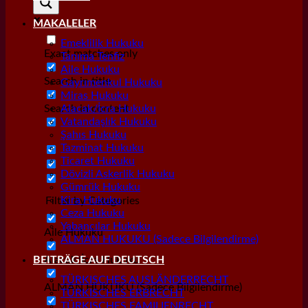
MAKALELER
Emeklilik Hukuku
Exact matches only
Tanıma Tenfiz
Aile Hukuku
Search in title
Gayrımenkul Hukuku
Miras Hukuku
Search in content
Alacak/İcra Hukuku
Vatandaşlık Hukuku
Şahıs Hukuku
Tazminat Hukuku
Ticaret Hukuku
Dövizli Askerlik Hukuku
Gümrük Hukuku
Kira Hukuku
Filter by Categories
Ceza Hukuku
Yabancılar Hukuku
Aile Hukuku
ALMAN HUKUKU (Sadece Bilgilendirme)
Alacak/İcra Hukuku
BEITRÄGE AUF DEUTSCH
TÜRKISCHES AUSLÄNDERRECHT
ALMAN HUKUKU (Sadece Bilgilendirme)
TÜRKISCHES ERBRECHT
TÜRKISCHES FAMILIENRECHT