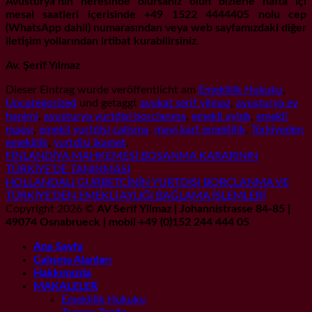
Avusturya’nın neresinde olursanız olun bizlerle hafta içi
mesai saatleri içerisinde +49 1522 4444405 nolu cep
(WhatsApp dahil) numarasından veya web sayfamızdaki diğer
iletişim yollarından irtibat kurabilirsiniz.
Av. Şerif Yılmaz
Dieser Eintrag wurde veröffentlicht am
Emeklilik Hukuku
,
Uncategorized
und getaggt
avukat serif yilmaz
,
avusturya ev
hanimi
,
avusturya yurtdisi borclanma
,
emekli aylığı
,
emekli
maaşı
,
emekli yurtdisi calisma
,
mavi kart emeklilik
,
Türkiyeden
emeklilik
,
yurtdisi ikamet
.
FİNLANDİYA MAHKEMESİ BOŞANMA KARARININ
TÜRKİYE’DE TANINMASI
HOLLANDALI GURBETÇİNİN YURTDIŞI BORÇLANMA VE
TÜRKİYE’DEN EMEKLİ AYLIĞI BAĞLAMA İŞLEMLERİ
Copyright 2026 ©
AV Serif Yilmaz | Johannistrasse 84-85 |
49074 Osnabrueck | mobil +49 (0)152 244 444 05
Ana Sayfa
Çalışma Alanları
Hakkımızda
MAKALELER
Emeklilik Hukuku