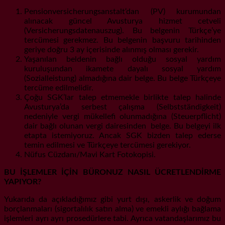
Pensionversicherungsanstalt‘dan (PV) kurumundan
alınacak güncel Avusturya hizmet cetveli
(Versicherungsdatenauszug). Bu belgenin Türkçe’ye
tercümesi gerekmez. Bu belgenin başvuru tarihinden
geriye doğru 3 ay içerisinde alınmış olması gerekir.
Yaşanılan beldenin bağlı olduğu sosyal yardım
kuruluşundan ikamete dayalı sosyal yardım
(Sozialleistung) almadığına dair belge. Bu belge Türkçeye
tercüme edilmelidir.
Çoğu SGK’lar talep etmemekle birlikte talep halinde
Avusturya’da serbest çalışma (Selbstständigkeit)
nedeniyle vergi mükellefi olunmadığına (Steuerpflicht)
dair bağlı olunan vergi dairesinden belge. Bu belgeyi ilk
etapta istemiyoruz. Ancak SGK bizden talep ederse
temin edilmesi ve Türkçeye tercümesi gerekiyor.
Nüfus Cüzdanı/Mavi Kart Fotokopisi.
BU İŞLEMLER İÇİN BÜRONUZ NASIL ÜCRETLENDİRME
YAPIYOR?
Yukarıda da açıkladığımız gibi yurt dışı, askerlik ve doğum
borçlanmaları (sigortalılık satın alma) ve emekli aylığı bağlama
işlemleri ayrı ayrı prosedürlere tabi. Ayrıca vatandaşlarımız bu