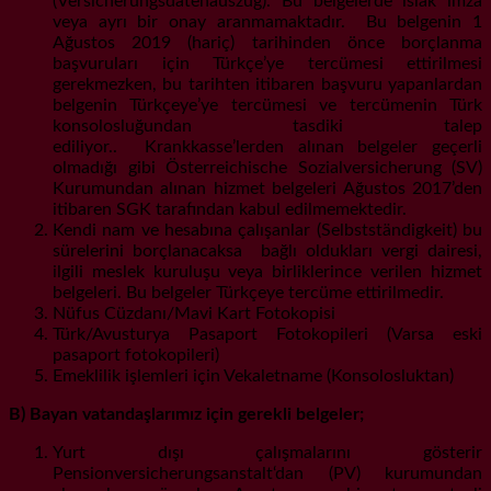
(Versicherungsdatenauszug). Bu belgelerde ıslak imza
veya ayrı bir onay aranmamaktadır. Bu belgenin 1
Ağustos 2019 (hariç) tarihinden önce borçlanma
başvuruları için Türkçe’ye tercümesi ettirilmesi
gerekmezken, bu tarihten itibaren başvuru yapanlardan
belgenin Türkçeye’ye tercümesi ve tercümenin Türk
konsolosluğundan tasdiki talep
ediliyor.. Krankkasse’lerden alınan belgeler geçerli
olmadığı gibi Österreichische Sozialversicherung (SV)
Kurumundan alınan hizmet belgeleri Ağustos 2017’den
itibaren SGK tarafından kabul edilmemektedir.
Kendi nam ve hesabına çalışanlar (Selbstständigkeit) bu
sürelerini borçlanacaksa bağlı oldukları vergi dairesi,
ilgili meslek kuruluşu veya birliklerince verilen hizmet
belgeleri. Bu belgeler Türkçeye tercüme ettirilmedir.
Nüfus Cüzdanı/Mavi Kart Fotokopisi
Türk/Avusturya Pasaport Fotokopileri (Varsa eski
pasaport fotokopileri)
Emeklilik işlemleri için Vekaletname (Konsolosluktan)
B) Bayan vatandaşlarımız için gerekli belgeler;
Yurt dışı çalışmalarını gösterir
Pensionversicherungsanstalt‘dan (PV) kurumundan