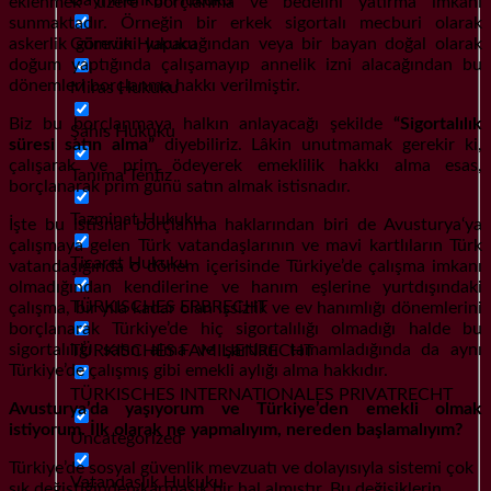
eklenmek üzere borçlanma ve bedelini yatırma imkanı
sunmaktadır. Örneğin bir erkek sigortalı mecburi olarak
Gümrük Hukuku
askerlik görevini yapacağından veya bir bayan doğal olarak
doğum yaptığında çalışamayıp annelik izni alacağından bu
dönemleri borçlanma hakkı verilmiştir.
Miras Hukuku
Biz bu borçlanmaya halkın anlayacağı şekilde
“Sigortalılık
Şahıs Hukuku
süresi satın alma”
diyebiliriz. Lâkin unutmamak gerekir ki,
çalışarak ve prim ödeyerek emeklilik hakkı alma esas,
Tanıma Tenfiz
borçlanarak prim günü satın almak istisnadır.
Tazminat Hukuku
İşte bu istisnai borçlanma haklarından biri de Avusturya‘ya
çalışmaya gelen Türk vatandaşlarının ve mavi kartlıların Türk
Ticaret Hukuku
vatandaşığında o dönem içerisinde Türkiye’de çalışma imkanı
olmadığından kendilerine ve hanım eşlerine yurtdışındaki
TÜRKISCHES ERBRECHT
çalışma, bir yıla kadar olan işsizlik ve ev hanımlığı dönemlerini
borçlanarak Türkiye’de hiç sigortalılığı olmadığı halde bu
sigortalılığı satın alma ve şartları tamamladığında da aynı
TÜRKISCHES FAMILIENRECHT
Türkiye’de çalışmış gibi emekli aylığı alma hakkıdır.
TÜRKISCHES INTERNATIONALES PRIVATRECHT
Avusturya’da yaşıyorum ve Türkiye’den emekli olmak
istiyorum. İlk olarak ne yapmalıyım, nereden başlamalıyım?
Uncategorized
Türkiye’de sosyal güvenlik mevzuatı ve dolayısıyla sistemi çok
Vatandaşlık Hukuku
sık değiştiğinden karmaşık bir hal almıştır. Bu değişiklerin