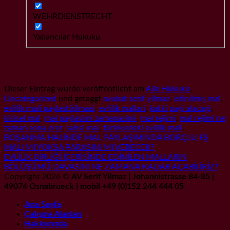
WEHRDIENSTRECHT
Yabancılar Hukuku
Dieser Eintrag wurde veröffentlicht am
Aile Hukuku
,
Uncategorized
und getaggt
avukat serif yilmaz
,
edinilmiş mal
,
evlilik mali paylastirilmasi
,
evlilik mallari
,
katki payi alacagi
,
kisisel mal
,
mal paylasimi zamanasimi
,
mal rejimi
,
mal rejimi ne
zaman sona erer
,
sahsi mal
,
türkiyedeki evlilik mali
.
BOŞANMA HALİNDE MAL PAYLAŞIMINDA BORÇLU EŞ
MALI MI YOKSA PARASINI MI VERECEK?
EVLİLİK BİRLİĞİ İÇERİSİNDE EDİNİLEN MALLARIN
BÖLÜŞÜMÜ DAVASINI NE ZAMANA KADAR AÇABİLİRİZ?
Copyright 2026 ©
AV Serif Yilmaz | Johannistrasse 84-85 |
49074 Osnabrueck | mobil +49 (0)152 244 444 05
Ana Sayfa
Çalışma Alanları
Hakkımızda