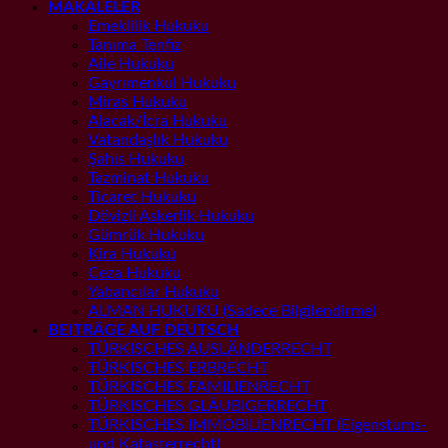
MAKALELER
Emeklilik Hukuku
Tanıma Tenfiz
Aile Hukuku
Gayrımenkul Hukuku
Miras Hukuku
Alacak/İcra Hukuku
Vatandaşlık Hukuku
Şahıs Hukuku
Tazminat Hukuku
Ticaret Hukuku
Dövizli Askerlik Hukuku
Gümrük Hukuku
Kira Hukuku
Ceza Hukuku
Yabancılar Hukuku
ALMAN HUKUKU (Sadece Bilgilendirme)
BEITRÄGE AUF DEUTSCH
TÜRKISCHES AUSLÄNDERRECHT
TÜRKISCHES ERBRECHT
TÜRKISCHES FAMILIENRECHT
TÜRKISCHES GLÄUBIGERRECHT
TÜRKISCHES IMMOBILIENRECHT (Eigenstums-
und Katasterrecht)