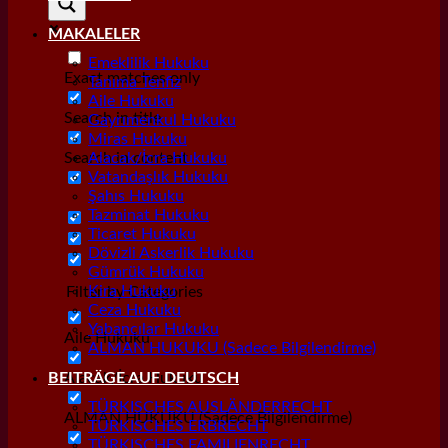
MAKALELER
Emeklilik Hukuku
Exact matches only
Tanıma Tenfiz
Aile Hukuku
Search in title
Gayrımenkul Hukuku
Miras Hukuku
Search in content
Alacak/İcra Hukuku
Vatandaşlık Hukuku
Şahıs Hukuku
Tazminat Hukuku
Ticaret Hukuku
Dövizli Askerlik Hukuku
Gümrük Hukuku
Kira Hukuku
Filter by Categories
Ceza Hukuku
Yabancılar Hukuku
Aile Hukuku
ALMAN HUKUKU (Sadece Bilgilendirme)
Alacak/İcra Hukuku
BEITRÄGE AUF DEUTSCH
TÜRKISCHES AUSLÄNDERRECHT
ALMAN HUKUKU (Sadece Bilgilendirme)
TÜRKISCHES ERBRECHT
TÜRKISCHES FAMILIENRECHT