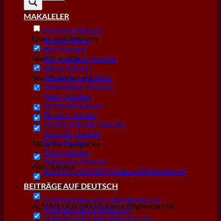
MAKALELER
Emeklilik Hukuku
Exact matches only
Tanıma Tenfiz
Aile Hukuku
Search in title
Gayrımenkul Hukuku
Miras Hukuku
Search in content
Alacak/İcra Hukuku
Vatandaşlık Hukuku
Şahıs Hukuku
Tazminat Hukuku
Ticaret Hukuku
Dövizli Askerlik Hukuku
Gümrük Hukuku
Kira Hukuku
Filter by Categories
Ceza Hukuku
Yabancılar Hukuku
Aile Hukuku
ALMAN HUKUKU (Sadece Bilgilendirme)
Alacak/İcra Hukuku
BEITRÄGE AUF DEUTSCH
TÜRKISCHES AUSLÄNDERRECHT
ALMAN HUKUKU (Sadece Bilgilendirme)
TÜRKISCHES ERBRECHT
TÜRKISCHES FAMILIENRECHT