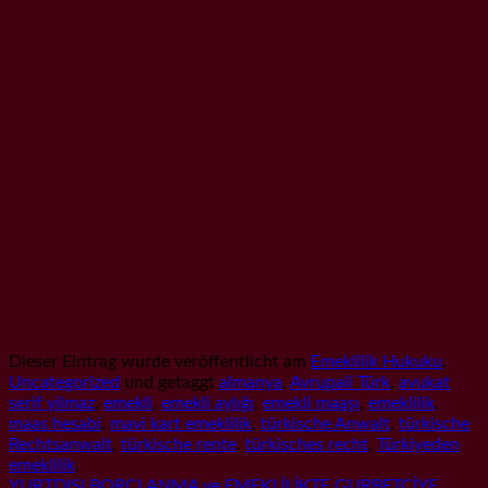
Dieser Eintrag wurde veröffentlicht am
Emeklilik Hukuku
,
Uncategorized
und getaggt
almanya
,
Avrupali Türk
,
avukat
serif yilmaz
,
emekli
,
emekli aylığı
,
emekli maaşı
,
emeklilik
,
maas hesabi
,
mavi kart emeklilik
,
türkische Anwalt
,
türkische
Rechtsanwalt
,
türkische rente
,
türkisches recht
,
Türkiyeden
emeklilik
.
YURTDIŞI BORÇLANMA ve EMEKLİLİKTE GURBETÇİYE