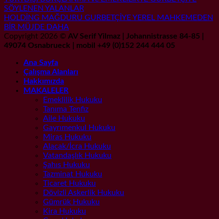
SÖYLENEN YALANLAR
HOLDİNG MAĞDURU GURBETÇİYE YEREL MAHKEMEDEN
BİR MÜJDE DAHA
Copyright 2026 ©
AV Serif Yilmaz | Johannistrasse 84-85 |
49074 Osnabrueck | mobil +49 (0)152 244 444 05
Ana Sayfa
Çalışma Alanları
Hakkımızda
MAKALELER
Emeklilik Hukuku
Tanıma Tenfiz
Aile Hukuku
Gayrımenkul Hukuku
Miras Hukuku
Alacak/İcra Hukuku
Vatandaşlık Hukuku
Şahıs Hukuku
Tazminat Hukuku
Ticaret Hukuku
Dövizli Askerlik Hukuku
Gümrük Hukuku
Kira Hukuku