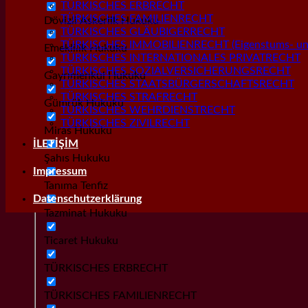
TÜRKISCHES ERBRECHT
TÜRKISCHES FAMILIENRECHT
Dövizli Askerlik Hukuku
TÜRKISCHES GLÄUBIGERRECHT
TÜRKISCHES IMMOBILIENRECHT (Eigenstums- und
Emeklilik Hukuku
TÜRKISCHES INTERNATIONALES PRIVATRECHT
TÜRKISCHES SOZIALVERSICHERUNGSRECHT
Gayrımenkul Hukuku
TÜRKISCHES STAATSBÜRGERSCHAFTSRECHT
TÜRKISCHES STRAFRECHT
Gümrük Hukuku
TÜRKISCHES WEHRDIENSTRECHT
TÜRKISCHES ZIVILRECHT
Miras Hukuku
İLETİŞİM
Şahıs Hukuku
Impressum
Tanıma Tenfiz
Datenschutzerklärung
Tazminat Hukuku
Ticaret Hukuku
TÜRKISCHES ERBRECHT
TÜRKISCHES FAMILIENRECHT