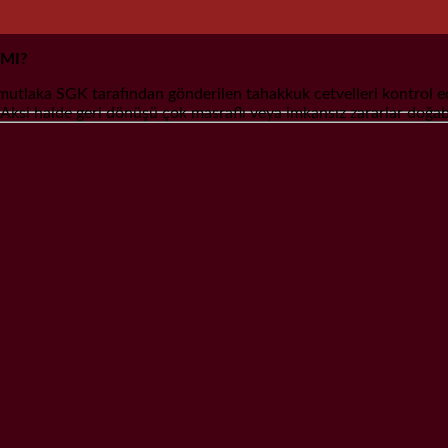
 MI?
utlaka SGK tarafından gönderilen tahakkuk cetvelleri kontrol edil
r. Aksi halde geri dönüşü çok masraflı veya imkansız zararlar doğab