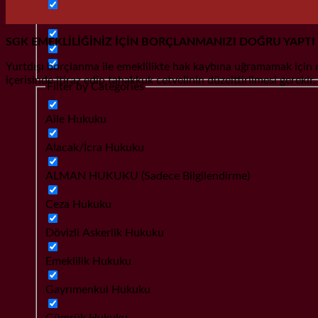
SGK EMEKLİLİĞİNİZ İÇİN BORÇLANMANIZI DOĞRU YAPTI
Yurtdışı borçlanma ile emeklilikte hak kaybına uğramamak için m
içerisinde itiraz edip tahakkuk cetvelinin düzelttirilmesi gereki
Filter by Categories
Aile Hukuku
Alacak/İcra Hukuku
ALMAN HUKUKU (Sadece Bilgilendirme)
Ceza Hukuku
Dövizli Askerlik Hukuku
Emeklilik Hukuku
Gayrımenkul Hukuku
Gümrük Hukuku