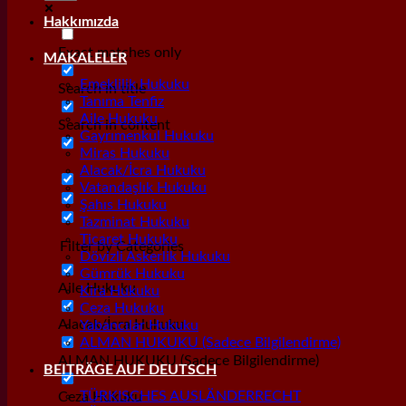
Hakkımızda
Exact matches only
MAKALELER
Emeklilik Hukuku
Search in title
Tanıma Tenfiz
Aile Hukuku
Search in content
Gayrımenkul Hukuku
Miras Hukuku
Alacak/İcra Hukuku
Vatandaşlık Hukuku
Şahıs Hukuku
Tazminat Hukuku
Ticaret Hukuku
Filter by Categories
Dövizli Askerlik Hukuku
Gümrük Hukuku
Aile Hukuku
Kira Hukuku
Ceza Hukuku
Alacak/İcra Hukuku
Yabancılar Hukuku
ALMAN HUKUKU (Sadece Bilgilendirme)
ALMAN HUKUKU (Sadece Bilgilendirme)
BEITRÄGE AUF DEUTSCH
TÜRKISCHES AUSLÄNDERRECHT
Ceza Hukuku