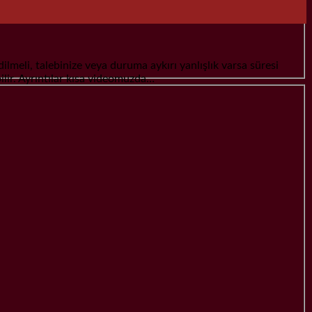
meli, talebinize veya duruma aykırı yanlışlık varsa süresi
ilir. Ayrıntılar kısa videomuzda…