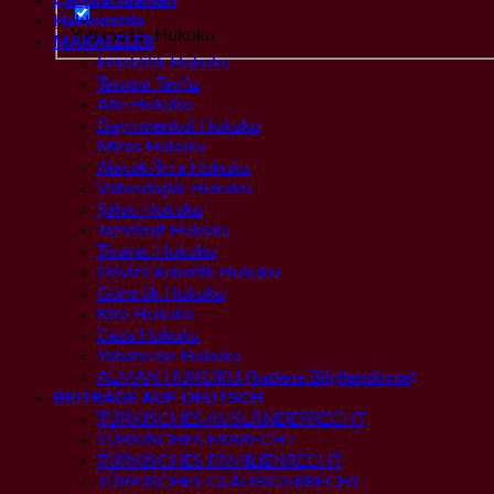
Hakkımızda
Yabancılar Hukuku
MAKALELER
Emeklilik Hukuku
Tanıma Tenfiz
Aile Hukuku
Gayrımenkul Hukuku
Miras Hukuku
Alacak/İcra Hukuku
Vatandaşlık Hukuku
Şahıs Hukuku
Tazminat Hukuku
Ticaret Hukuku
Dövizli Askerlik Hukuku
Gümrük Hukuku
Kira Hukuku
Ceza Hukuku
Yabancılar Hukuku
ALMAN HUKUKU (Sadece Bilgilendirme)
BEITRÄGE AUF DEUTSCH
TÜRKISCHES AUSLÄNDERRECHT
TÜRKISCHES ERBRECHT
TÜRKISCHES FAMILIENRECHT
TÜRKISCHES GLÄUBIGERRECHT