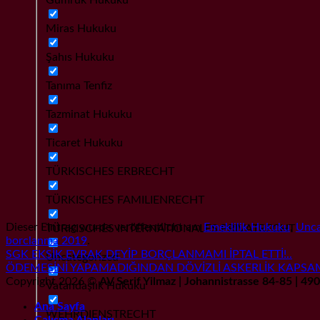
Miras Hukuku
Şahıs Hukuku
Tanıma Tenfiz
Tazminat Hukuku
Ticaret Hukuku
TÜRKISCHES ERBRECHT
TÜRKISCHES FAMILIENRECHT
Dieser Eintrag wurde veröffentlicht am
Emeklilik Hukuku
,
Unca
TÜRKISCHES INTERNATIONALES PRIVATRECHT
borclanma 2019
.
SGK EKSİK EVRAK DEYİP BORÇLANMAMI İPTAL ETTİ!..
Uncategorized
ÖDEMESİNİ YAPAMADIĞINDAN DÖVİZLİ ASKERLİK KAP
Copyright 2026 ©
AV Serif Yilmaz | Johannistrasse 84-85 | 4
Vatandaşlık Hukuku
Ana Sayfa
WEHRDIENSTRECHT
Çalışma Alanları