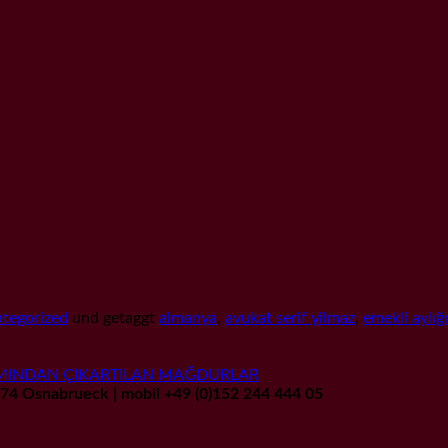
tegorized
und getaggt
almanya
,
avukat serif yilmaz
,
emekli aylığı
SAMINDAN ÇIKARTILAN MAĞDURLAR
9074 Osnabrueck | mobil +49 (0)152 244 444 05