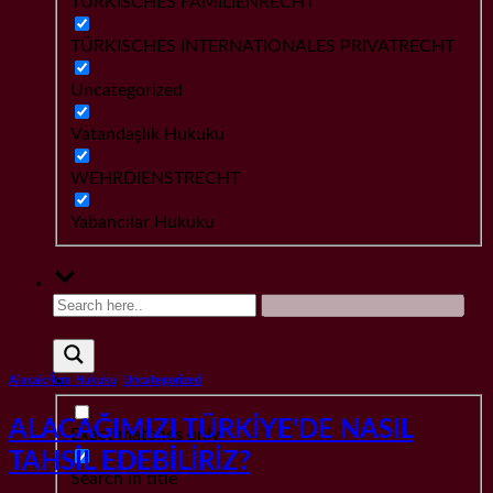
TÜRKISCHES FAMILIENRECHT
TÜRKISCHES INTERNATIONALES PRIVATRECHT
Uncategorized
Vatandaşlık Hukuku
WEHRDIENSTRECHT
Yabancılar Hukuku
Alacak/İcra Hukuku
,
Uncategorized
ALACAĞIMIZI TÜRKİYE’DE NASIL
Exact matches only
TAHSİL EDEBİLİRİZ?
Search in title