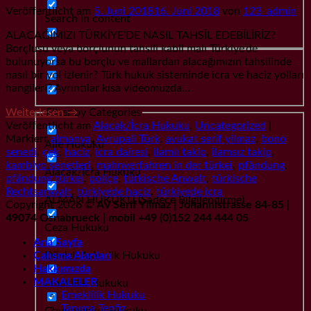
Veröffentlicht am
5. Juni 2018
16. Juni 2018
von
123_admin
Search in content
ALACAĞIMIZI TÜRKİYE’DE NASIL TAHSİL EDEBİLİRİZ?
Borçlusu veya borçlunun tahsili kabil malı Türkiye’de
bulunuyorsa bu borçlu ve mallardan alacağımızın tahsilinde
nasıl bir yol izlenir? Türk hukuk sisteminde icra ve haciz yolları
hangileri? Ayrıntılar kısa videomuzda…
Weiterlesen
→
Filter by Categories
Veröffentlicht am
Alacak/İcra Hukuku
,
Uncategorized
|
Markiert
almanya
,
Avrupali Türk
,
avukat serif yilmaz
,
bono
Aile Hukuku
senedi
,
çek
,
haciz
,
icra dairesi
,
ilamlı takip
,
ilamsız takip
,
kambiyo senetleri
,
mahnverfahren in der türkei
,
pfändung
,
Alacak/İcra Hukuku
pfändung türkei
,
poliçe
,
türkische Anwalt
,
türkische
Rechtsanwalt
,
türkiyede haciz
,
türkiyede icra
ALMAN HUKUKU (Sadece Bilgilendirme)
Copyright 2026 ©
AV Serif Yilmaz | Johannistrasse 84-85 |
49074 Osnabrueck | mobil +49 (0)152 244 444 05
Ceza Hukuku
Ana Sayfa
Dövizli Askerlik Hukuku
Çalışma Alanları
Hakkımızda
MAKALELER
Emeklilik Hukuku
Emeklilik Hukuku
Tanıma Tenfiz
Gayrımenkul Hukuku