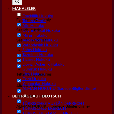
MAKALELER
Emeklilik Hukuku
Exact matches only
Tanıma Tenfiz
Aile Hukuku
Search in title
Gayrımenkul Hukuku
Miras Hukuku
Search in content
Alacak/İcra Hukuku
Vatandaşlık Hukuku
Şahıs Hukuku
Tazminat Hukuku
Ticaret Hukuku
Dövizli Askerlik Hukuku
Gümrük Hukuku
Kira Hukuku
Filter by Categories
Ceza Hukuku
Yabancılar Hukuku
Aile Hukuku
ALMAN HUKUKU (Sadece Bilgilendirme)
Alacak/İcra Hukuku
BEITRÄGE AUF DEUTSCH
TÜRKISCHES AUSLÄNDERRECHT
ALMAN HUKUKU (Sadece Bilgilendirme)
TÜRKISCHES ERBRECHT
TÜRKISCHES FAMILIENRECHT