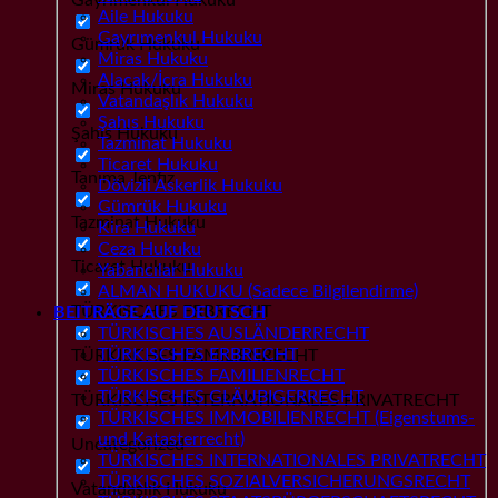
Aile Hukuku
Gayrımenkul Hukuku
Gümrük Hukuku
Miras Hukuku
Alacak/İcra Hukuku
Miras Hukuku
Vatandaşlık Hukuku
Şahıs Hukuku
Şahıs Hukuku
Tazminat Hukuku
Ticaret Hukuku
Tanıma Tenfiz
Dövizli Askerlik Hukuku
Gümrük Hukuku
Tazminat Hukuku
Kira Hukuku
Ceza Hukuku
Ticaret Hukuku
Yabancılar Hukuku
ALMAN HUKUKU (Sadece Bilgilendirme)
TÜRKISCHES ERBRECHT
BEITRÄGE AUF DEUTSCH
TÜRKISCHES AUSLÄNDERRECHT
TÜRKISCHES ERBRECHT
TÜRKISCHES FAMILIENRECHT
TÜRKISCHES FAMILIENRECHT
TÜRKISCHES GLÄUBIGERRECHT
TÜRKISCHES INTERNATIONALES PRIVATRECHT
TÜRKISCHES IMMOBILIENRECHT (Eigenstums-
und Katasterrecht)
Uncategorized
TÜRKISCHES INTERNATIONALES PRIVATRECHT
TÜRKISCHES SOZIALVERSICHERUNGSRECHT
Vatandaşlık Hukuku