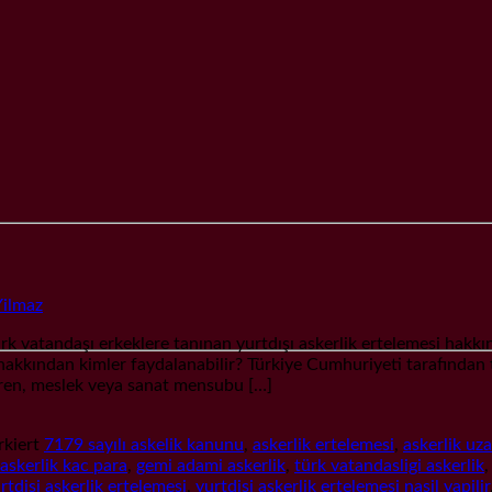
Yilmaz
andaşı erkeklere tanınan yurtdışı askerlik ertelemesi hakkın
 hakkından kimler faydalanabilir? Türkiye Cumhuriyeti tarafından 
veren, meslek veya sanat mensubu […]
kiert
7179 sayılı askelik kanunu
,
askerlik ertelemesi
,
askerlik uz
 askerlik kac para
,
gemi adami askerlik
,
türk vatandasligi askerlik
rtdisi askerlik ertelemesi
,
yurtdisi askerlik ertelemesi nasil yapilir