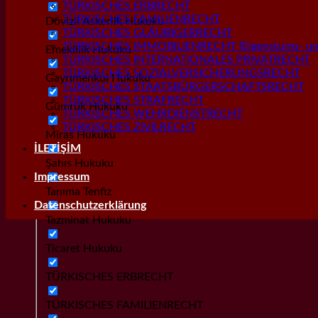
TÜRKISCHES ERBRECHT
TÜRKISCHES FAMILIENRECHT
Dövizli Askerlik Hukuku
TÜRKISCHES GLÄUBIGERRECHT
TÜRKISCHES IMMOBILIENRECHT (Eigenstums- und
Emeklilik Hukuku
TÜRKISCHES INTERNATIONALES PRIVATRECHT
TÜRKISCHES SOZIALVERSICHERUNGSRECHT
Gayrımenkul Hukuku
TÜRKISCHES STAATSBÜRGERSCHAFTSRECHT
TÜRKISCHES STRAFRECHT
Gümrük Hukuku
TÜRKISCHES WEHRDIENSTRECHT
TÜRKISCHES ZIVILRECHT
Miras Hukuku
İLETİŞİM
Şahıs Hukuku
Impressum
Tanıma Tenfiz
Datenschutzerklärung
Tazminat Hukuku
Ticaret Hukuku
TÜRKISCHES ERBRECHT
TÜRKISCHES FAMILIENRECHT