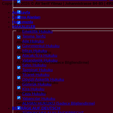
Copyright 2026 ©
AV Serif Yilmaz | Johannistrasse 84-85 | 4
Ana Sayfa
Çalışma Alanları
Hakkımızda
MAKALELER
Filter by Categories
Emeklilik Hukuku
Tanıma Tenfiz
Aile Hukuku
Aile Hukuku
Gayrımenkul Hukuku
Miras Hukuku
Alacak/İcra Hukuku
Alacak/İcra Hukuku
Vatandaşlık Hukuku
ALMAN HUKUKU (Sadece Bilgilendirme)
Şahıs Hukuku
Tazminat Hukuku
Ceza Hukuku
Ticaret Hukuku
Dövizli Askerlik Hukuku
Dövizli Askerlik Hukuku
Gümrük Hukuku
Kira Hukuku
Emeklilik Hukuku
Ceza Hukuku
Yabancılar Hukuku
Gayrımenkul Hukuku
ALMAN HUKUKU (Sadece Bilgilendirme)
BEITRÄGE AUF DEUTSCH
Gümrük Hukuku
TÜRKISCHES AUSLÄNDERRECHT