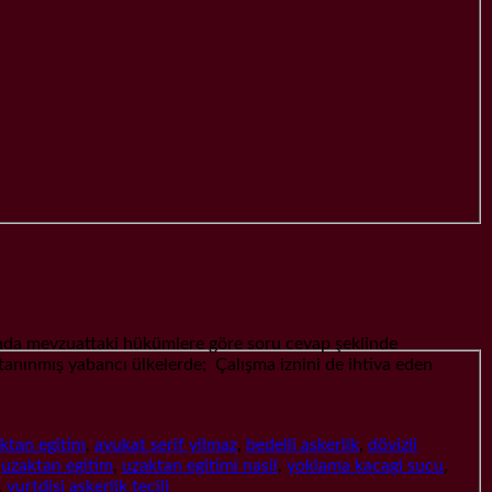
da mevzuattaki hükümlere göre soru cevap şeklinde
tanınmış yabancı ülkelerde; Çalışma iznini de ihtiva eden
aktan egitim
,
avukat serif yilmaz
,
bedelli askerlik
,
dövizli
,
uzaktan egitim
,
uzaktan egitimi nasil
,
yoklama kacagi sucu
,
,
yurtdisi askerlik tecili