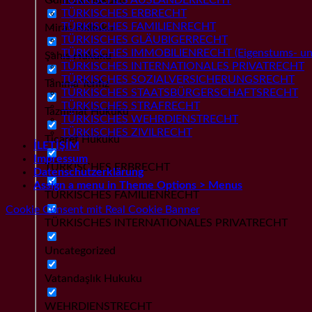
TÜRKISCHES ERBRECHT
TÜRKISCHES FAMILIENRECHT
Miras Hukuku
TÜRKISCHES GLÄUBIGERRECHT
TÜRKISCHES IMMOBILIENRECHT (Eigenstums- und
Şahıs Hukuku
TÜRKISCHES INTERNATIONALES PRIVATRECHT
TÜRKISCHES SOZIALVERSICHERUNGSRECHT
Tanıma Tenfiz
TÜRKISCHES STAATSBÜRGERSCHAFTSRECHT
TÜRKISCHES STRAFRECHT
Tazminat Hukuku
TÜRKISCHES WEHRDIENSTRECHT
TÜRKISCHES ZIVILRECHT
Ticaret Hukuku
İLETİŞİM
Impressum
TÜRKISCHES ERBRECHT
Datenschutzerklärung
Assign a menu in Theme Options > Menus
TÜRKISCHES FAMILIENRECHT
Cookie Consent mit Real Cookie Banner
TÜRKISCHES INTERNATIONALES PRIVATRECHT
Uncategorized
Vatandaşlık Hukuku
WEHRDIENSTRECHT