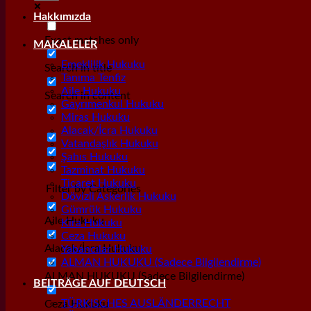
Hakkımızda
Exact matches only
MAKALELER
Emeklilik Hukuku
Search in title
Tanıma Tenfiz
Aile Hukuku
Search in content
Gayrımenkul Hukuku
Miras Hukuku
Alacak/İcra Hukuku
Vatandaşlık Hukuku
Şahıs Hukuku
Tazminat Hukuku
Ticaret Hukuku
Filter by Categories
Dövizli Askerlik Hukuku
Gümrük Hukuku
Aile Hukuku
Kira Hukuku
Ceza Hukuku
Alacak/İcra Hukuku
Yabancılar Hukuku
ALMAN HUKUKU (Sadece Bilgilendirme)
ALMAN HUKUKU (Sadece Bilgilendirme)
BEITRÄGE AUF DEUTSCH
TÜRKISCHES AUSLÄNDERRECHT
Ceza Hukuku