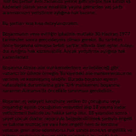
Tüm bu şartlar aynı zamanda yerine getirilmişse hak sahibi eş
kademeli olarak yasal emeklilik yaşına gelmeden yaş şartı
aranmaksızın yetiştirme aylığına hak kazanır.
Bu şartları kısa kısa detaylandıralım.
Boşanmanın veya evliliğin iptalinin mutlaka 30 Haziran 1977
tarihinden sonra gerçekleşmiş olması gerekir. Bu tarihten
önce boşanma olmuşsa belirli şartlar altında ölen eşten dolayı
dul aylığına hak kazanılabilir. Ancak yetiştirme aylığına hak
kazanılamaz.
Boşanma Alman aile mahkemelerince verilebileceği gibi
yabancı bir ülkede örneğin Türkiye’deki aile mahkemesince de
verilmiş ve kesinleşmiş olabilir. Burada boşanan eşlerin
vatandaşlık durumlarına göre Türk mahkemesi boşanma
kararının Almanya’da öncelikle tanınması gerekebilir.
Boşanan eş velayeti kendisine verilen öz çocuğunu veya
boşandığı eşinin çocuğunun velayetini alıp 18 yaşına kadar
yetiştirmesi halinde bu hakka sahip olur. 18 yaşından sonra
şayet çocuk doktor raporuyla belgelendirilmek şartıyla engelli
ve bakıma muhtaç ise yani hem engelli hem de kendine
yetecek geliri elde edemiyorsa hak sahibi anne/eş engellilik ve
bakıma muhtaçlık devam ettiği müddetçe bu aylığa hak