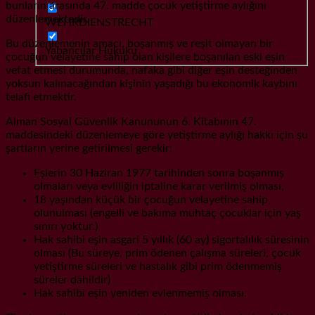
bunların arasında 47. madde çocuk yetiştirme aylığını
düzenlemektedir.
WEHRDIENSTRECHT
Bu düzenlemenin amacı, boşanmış ve reşit olmayan bir
Yabancılar Hukuku
çocuğun velayetine sahip olan kişilere boşanılan eski eşin
vefat etmesi durumunda, nafaka gibi diğer eşin desteğinden
yoksun kalınacağından kişinin yaşadığı bu ekonomik kaybını
telafi etmektir.
Alman Sosyal Güvenlik Kanununun 6. Kitabının 47.
maddesindeki düzenlemeye göre yetiştirme aylığı hakkı için şu
şartların yerine getirilmesi gerekir:
Eşlerin 30 Haziran 1977 tarihinden sonra boşanmış
olmaları veya evliliğin iptaline karar verilmiş olması,
18 yaşından küçük bir çocuğun velayetine sahip
olunulması (engelli ve bakıma muhtaç çocuklar için yaş
sınırı yoktur.)
Hak sahibi eşin asgari 5 yıllık (60 ay
)
sigortalılık süresinin
olması (Bu süreye, prim ödenen çalışma süreleri, çocuk
yetiştirme süreleri ve hastalık gibi prim ödenmemiş
süreler dâhildir)
Hak sahibi eşin yeniden evlenmemiş olması.