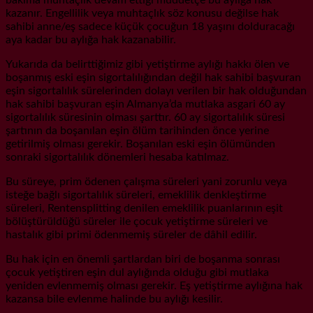
kazanır. Engellilik veya muhtaçlık söz konusu değilse hak
sahibi anne/eş sadece küçük çocuğun 18 yaşını dolduracağı
aya kadar bu aylığa hak kazanabilir.
Yukarıda da belirttiğimiz gibi yetiştirme aylığı hakkı ölen ve
boşanmış eski eşin sigortalılığından değil hak sahibi başvuran
eşin sigortalılık sürelerinden dolayı verilen bir hak olduğundan
hak sahibi başvuran eşin Almanya’da mutlaka asgari 60 ay
sigortalılık süresinin olması şarttır. 60 ay sigortalılık süresi
şartının da boşanılan eşin ölüm tarihinden önce yerine
getirilmiş olması gerekir. Boşanılan eski eşin ölümünden
sonraki sigortalılık dönemleri hesaba katılmaz.
Bu süreye, prim ödenen çalışma süreleri yani zorunlu veya
isteğe bağlı sigortalılık süreleri, emeklilik denkleştirme
süreleri, Rentensplitting denilen emeklilik puanlarının eşit
bölüştürüldüğü süreler ile çocuk yetiştirme süreleri ve
hastalık gibi primi ödenmemiş süreler de dâhil edilir.
Bu hak için en önemli şartlardan biri de boşanma sonrası
çocuk yetiştiren eşin dul aylığında olduğu gibi mutlaka
yeniden evlenmemiş olması gerekir. Eş yetiştirme aylığına hak
kazansa bile evlenme halinde bu aylığı kesilir.