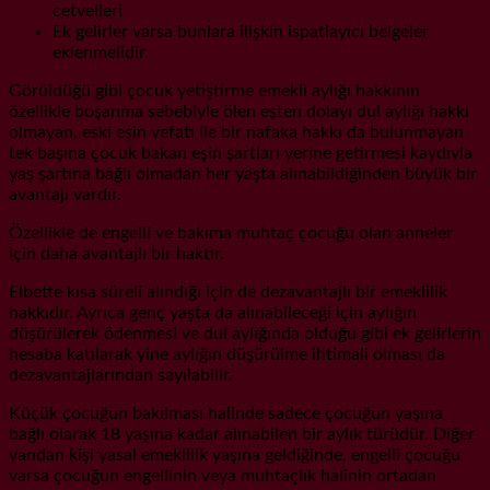
cetvelleri
Ek gelirler varsa bunlara ilişkin ispatlayıcı belgeler
eklenmelidir.
Görüldüğü gibi çocuk yetiştirme emekli aylığı hakkının
özellikle boşanma sebebiyle ölen eşten dolayı dul aylığı hakkı
olmayan, eski eşin vefatı ile bir nafaka hakkı da bulunmayan
tek başına çocuk bakan eşin şartları yerine getirmesi kaydıyla
yaş şartına bağlı olmadan her yaşta alınabildiğinden büyük bir
avantajı vardır.
Özellikle de engelli ve bakıma muhtaç çocuğu olan anneler
için daha avantajlı bir haktır.
Elbette kısa süreli alındığı için de dezavantajlı bir emeklilik
hakkıdır. Ayrıca genç yaşta da alınabileceği için aylığın
düşürülerek ödenmesi ve dul aylığında olduğu gibi ek gelirlerin
hesaba katılarak yine aylığın düşürülme ihtimali olması da
dezavantajlarından sayılabilir.
Küçük çocuğun bakılması halinde sadece çocuğun yaşına
bağlı olarak 18 yaşına kadar alınabilen bir aylık türüdür. Diğer
yandan kişi yasal emeklilik yaşına geldiğinde, engelli çocuğu
varsa çocuğun engellinin veya muhtaçlık halinin ortadan