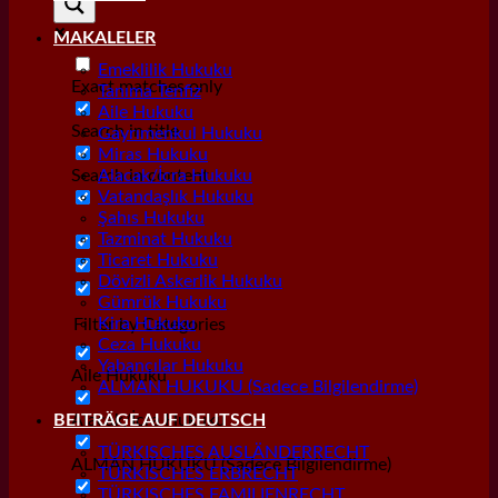
MAKALELER
Emeklilik Hukuku
Exact matches only
Tanıma Tenfiz
Aile Hukuku
Search in title
Gayrımenkul Hukuku
Miras Hukuku
Search in content
Alacak/İcra Hukuku
Vatandaşlık Hukuku
Şahıs Hukuku
Tazminat Hukuku
Ticaret Hukuku
Dövizli Askerlik Hukuku
Gümrük Hukuku
Kira Hukuku
Filter by Categories
Ceza Hukuku
Yabancılar Hukuku
Aile Hukuku
ALMAN HUKUKU (Sadece Bilgilendirme)
Alacak/İcra Hukuku
BEITRÄGE AUF DEUTSCH
TÜRKISCHES AUSLÄNDERRECHT
ALMAN HUKUKU (Sadece Bilgilendirme)
TÜRKISCHES ERBRECHT
TÜRKISCHES FAMILIENRECHT