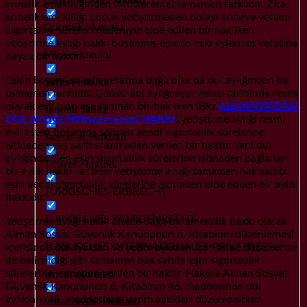
annelik emekliliğinden (Mütterente) tamamen farklıdır. Zira
annelik emekliliği çocuk yetiştirmeden dolayı anneye verilen
Gümrük Hukuku
sigortalılık süreleri nedeniyle elde edilen bir hak iken
yetiştirme aylığı hakkı boşanmış eşlerin eski eşlerinin vefatına
Miras Hukuku
dayalı bir haktır.
Lakin boşanılan eşin vefatına bağlı olsa da dul aylığından da
Şahıs Hukuku
tamamen farklıdır. Çünkü dul aylığı eşin vefatı tarihinde resmi
olarak evli olan eşe tanınan bir hak iken (Bkz.
ALMANYA’DAN
Tanıma Tenfiz
DUL AYLIĞI (Witwenrente) HAKKI
)
yetiştirme aylığı resmi
evli eşten boşanma sonrası kendi sigortalılık sürelerine
Tazminat Hukuku
istinaden yaş şartı aranmadan verilen bir haktır. Yani dul
aylığında ölen eşin sigortalılık sürelerine istinaden bağlanan
Ticaret Hukuku
bir aylık hakkı var iken yetiştirme aylığı tamamen hak sahibi
eşin kendi sigortalılık sürelerine istinaden elde edilen bir aylık
TÜRKISCHES ERBRECHT
hakkıdır.
TÜRKISCHES FAMILIENRECHT
Yetiştirme aylığı hakkı ölüme bağlı bir emeklilik hakkı olarak
Alman Sosyal Güvenlik Kanununun 6. Kitabının düzenlemesi
TÜRKISCHES INTERNATIONALES PRIVATRECHT
içerisinde dul aylıkları ve yetim aylıkları içerisinde düzenlense
de belirtildiği gibi tamamen hak sahibi eşin sigortalılık
sürelerine istinaden verilen bir haktır. Hakeza Alman Sosyal
Uncategorized
Güvenlik Kanununun 6. Kitabının 46. maddesinde dul
aylıkları, 48. maddesinde yetim aylıkları düzenlenirken
Vatandaşlık Hukuku