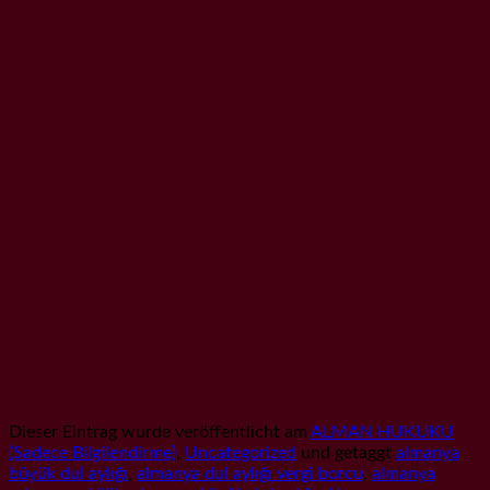
Dieser Eintrag wurde veröffentlicht am
ALMAN HUKUKU
(Sadece Bilgilendirme)
,
Uncategorized
und getaggt
almanya
büyük dul aylığı
,
almanya dul aylığı vergi borcu
,
almanya