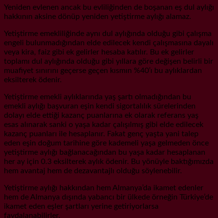
Yeniden evlenen ancak bu evliliğinden de boşanan eş dul aylığı
hakkının aksine dönüp yeniden yetiştirme aylığı alamaz.
Yetiştirme emekliliğinde aynı dul aylığında olduğu gibi çalışma
engeli bulunmadığından elde edilecek kendi çalışmasına dayalı
veya kira, faiz gibi ek gelirler hesaba katılır. Bu ek gelirler
toplamı dul aylığında olduğu gibi yıllara göre değişen belirli bir
muafiyet sınırını geçerse geçen kısmın %40’ı bu aylıklardan
eksilterek ödenir.
Yetiştirme emekli aylıklarında yaş şartı olmadığından bu
emekli aylığı başvuran eşin kendi sigortalılık sürelerinden
dolayı elde ettiği kazanç puanlarına ek olarak referans yaş
esas alınarak sanki o yaşa kadar çalışılmış gibi elde edilecek
kazanç puanları ile hesaplanır. Fakat genç yaşta yani talep
eden eşin doğum tarihine göre kademeli yaşa gelmeden önce
yetiştirme aylığı bağlanacağından bu yaşa kadar hesaplanan
her ay için 0.3 eksilterek aylık ödenir. Bu yönüyle baktığımızda
hem avantaj hem de dezavantajlı olduğu söylenebilir.
Yetiştirme aylığı hakkından hem Almanya’da ikamet edenler
hem de Almanya dışında yabancı bir ülkede örneğin Türkiye’de
ikamet eden eşler şartları yerine getiriyorlarsa
faydalanabilirler.