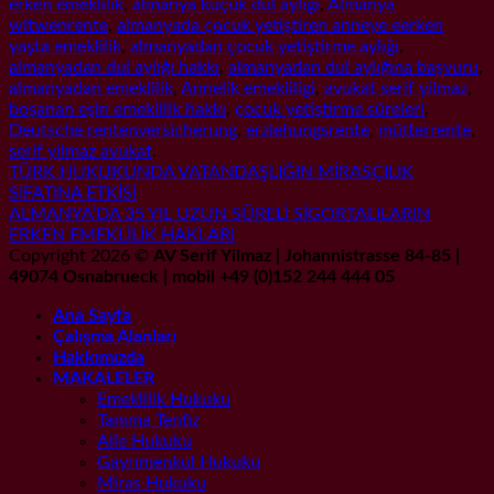
erken emeklilik
,
almanya küçük dul aylığı
,
Almanya
witwenrente
,
almanyada çocuk yetiştiren anneye eerken
yaşta emeklilik
,
almanyadan çocuk yetiştirme aylığı
,
almanyadan dul aylığı hakkı
,
almanyadan dul aylığına başvuru
,
almanyadan emeklilik
,
Annelik emekliligi
,
avukat serif yilmaz
,
boşanan eşin emeklilik hakkı
,
çocuk yetiştirme süreleri
,
Deutsche rentenversicherung
,
erziehungsrente
,
mütterrente
,
serif yilmaz avukat
.
TÜRK HUKUKUNDA VATANDAŞLIĞIN MİRASÇILIK
SIFATINA ETKİSİ
ALMANYA’DA 35 YIL UZUN SÜRELİ SİGORTALILARIN
ERKEN EMEKLİLİK HAKLARI
Copyright 2026 ©
AV Serif Yilmaz | Johannistrasse 84-85 |
49074 Osnabrueck | mobil +49 (0)152 244 444 05
Ana Sayfa
Çalışma Alanları
Hakkımızda
MAKALELER
Emeklilik Hukuku
Tanıma Tenfiz
Aile Hukuku
Gayrımenkul Hukuku
Miras Hukuku