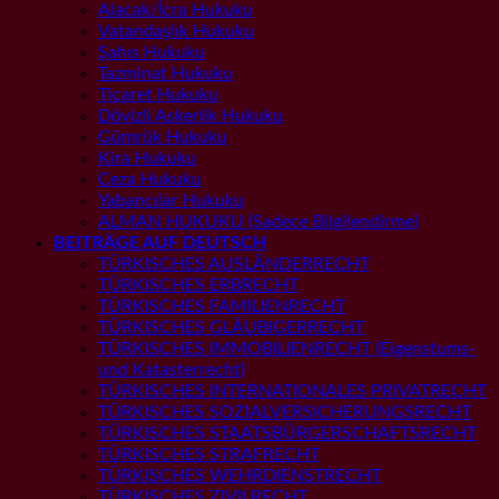
Alacak/İcra Hukuku
Vatandaşlık Hukuku
Şahıs Hukuku
Tazminat Hukuku
Ticaret Hukuku
Dövizli Askerlik Hukuku
Gümrük Hukuku
Kira Hukuku
Ceza Hukuku
Yabancılar Hukuku
ALMAN HUKUKU (Sadece Bilgilendirme)
BEITRÄGE AUF DEUTSCH
TÜRKISCHES AUSLÄNDERRECHT
TÜRKISCHES ERBRECHT
TÜRKISCHES FAMILIENRECHT
TÜRKISCHES GLÄUBIGERRECHT
TÜRKISCHES IMMOBILIENRECHT (Eigenstums-
und Katasterrecht)
TÜRKISCHES INTERNATIONALES PRIVATRECHT
TÜRKISCHES SOZIALVERSICHERUNGSRECHT
TÜRKISCHES STAATSBÜRGERSCHAFTSRECHT
TÜRKISCHES STRAFRECHT
TÜRKISCHES WEHRDIENSTRECHT
TÜRKISCHES ZIVILRECHT