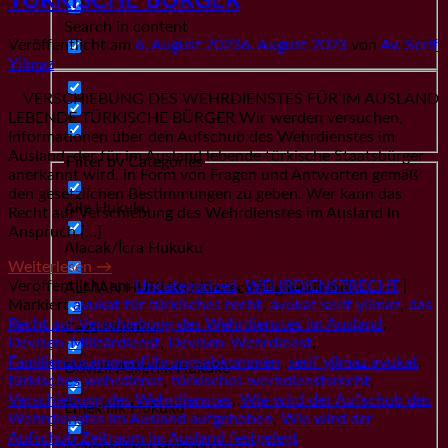
TÜRKISCHE BÜRGER
Search in content
Veröffentlicht am
6. August 2023
6. August 2023
von
Av. Serif
Yilmaz
VERSCHIEBUNG DES WEHRDIENSTES FÜR IM AUSLAND
LEBENDE TÜRKISCHE BÜRGER Wir werden versuchen,
Informationen über den Aufschub des Wehrdienstes im
Ausland, der für im Ausland lebende türkische Staatsbürger
Filter by Categories
anerkannt wird, in Form von Fragen und Antworten gemäß
den gesetzlichen Bestimmungen zu geben. Wer kann das
Aile Hukuku
Recht auf Verschiebung des Wehrdienstes im Ausland in
Anspruch […]
Alacak/İcra Hukuku
Weiterlesen
→
Veröffentlicht am
Uncategorized
,
WEHRDIENSTRECHT
|
ALMAN HUKUKU (Sadece Bilgilendirme)
Markiert
avukat für türkisches recht
,
avukat serif yilmaz
,
das
Recht auf Verschiebung des Wehrdienstes im Ausland
,
Ceza Hukuku
Devisen-Militärdienst
,
Devisen-Wehrdienst
,
Familienzusammenführungsabkommen
,
serif yilmaz avukat
,
Dövizli Askerlik Hukuku
türkisches wehrdienst
,
türkisches werhdienstsrecht
,
Verschiebung des Wehrdienstes
,
Wie wird der Aufschub des
Emeklilik Hukuku
Wehrdienstes im Ausland aufgehoben
,
Wie wird der
Aufschub Zeitraum im Ausland festgelegt
Gayrımenkul Hukuku