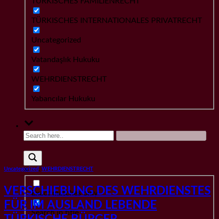
TÜRKISCHES FAMILIENRECHT
TÜRKISCHES INTERNATIONALES PRIVATRECHT
Uncategorized
Vatandaşlık Hukuku
WEHRDIENSTRECHT
Yabancılar Hukuku
Uncategorized
,
WEHRDIENSTRECHT
VERSCHIEBUNG DES WEHRDIENSTES
Exact matches only
FÜR IM AUSLAND LEBENDE
Search in title