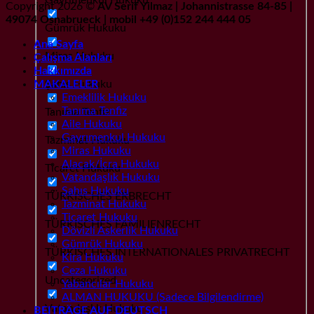
Copyright 2026 ©
AV Serif Yilmaz | Johannistrasse 84-85 |
49074 Osnabrueck | mobil +49 (0)152 244 444 05
Gümrük Hukuku
Ana Sayfa
Miras Hukuku
Çalışma Alanları
Hakkımızda
Şahıs Hukuku
MAKALELER
Emeklilik Hukuku
Tanıma Tenfiz
Tanıma Tenfiz
Aile Hukuku
Gayrımenkul Hukuku
Tazminat Hukuku
Miras Hukuku
Alacak/İcra Hukuku
Ticaret Hukuku
Vatandaşlık Hukuku
Şahıs Hukuku
TÜRKISCHES ERBRECHT
Tazminat Hukuku
Ticaret Hukuku
TÜRKISCHES FAMILIENRECHT
Dövizli Askerlik Hukuku
Gümrük Hukuku
TÜRKISCHES INTERNATIONALES PRIVATRECHT
Kira Hukuku
Ceza Hukuku
Uncategorized
Yabancılar Hukuku
ALMAN HUKUKU (Sadece Bilgilendirme)
Vatandaşlık Hukuku
BEITRÄGE AUF DEUTSCH