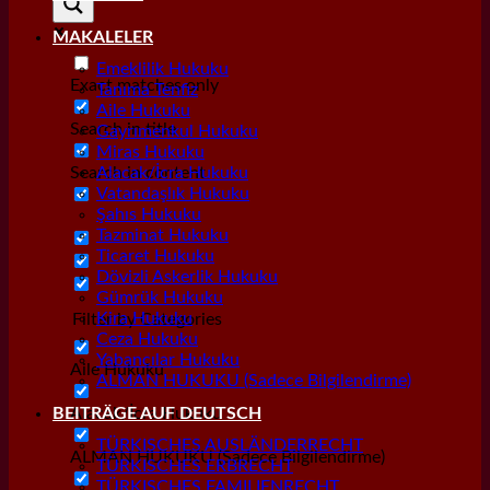
MAKALELER
Emeklilik Hukuku
Exact matches only
Tanıma Tenfiz
Aile Hukuku
Search in title
Gayrımenkul Hukuku
Miras Hukuku
Search in content
Alacak/İcra Hukuku
Vatandaşlık Hukuku
Şahıs Hukuku
Tazminat Hukuku
Ticaret Hukuku
Dövizli Askerlik Hukuku
Gümrük Hukuku
Kira Hukuku
Filter by Categories
Ceza Hukuku
Yabancılar Hukuku
Aile Hukuku
ALMAN HUKUKU (Sadece Bilgilendirme)
Alacak/İcra Hukuku
BEITRÄGE AUF DEUTSCH
TÜRKISCHES AUSLÄNDERRECHT
ALMAN HUKUKU (Sadece Bilgilendirme)
TÜRKISCHES ERBRECHT
TÜRKISCHES FAMILIENRECHT