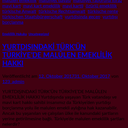
malulen emeklilik
,
maluliyet davasi
,
maluliyet raporuna itiraz
,
mavi kart
,
mavi kart emeklilik
,
mavi kartli
,
özürlü emeklilik
,
türkische Anwalt
,
türkische Rechtsanwalt
,
türkische rente
,
türkischen Staatsbürgerschaft
,
yurtdisinda gecen
,
yurtdışı
borçlanma
Emeklilik Hukuku
,
Uncategorized
YURTDIŞINDAKİ TÜRK’ÜN
TÜRKİYE’DE MALÛLEN EMEKLİLİK
HAKKI
Veröffentlicht am
12. Oktober 2017
31. Oktober 2017
von
123_admin
YURTDIŞINDAKİ TÜRK’ÜN TÜRKİYE’DE MALÛLEN
EMEKLİLİK HAKKI Yurtdışında yaşayan Türk vatandaşı ve
mavi kart hakkı sahibi insanımız da Türkiye’den yurtdışı
borçlanma yolu ile malulen emekli aylığına hak kazanabilir.
Ancak bu yaşanılan ve çalışılan ülke ile kanundaki şartların
yerine getirilmesine bağlı. Türkiye’de malulen emeklilik şartları
nelerdir?