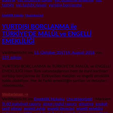
askerlik
,
yas düzeltme davasi
,
yas düzeltme emeklilik
,
yas
tashihi
,
yas tashihi davasi
,
yurtdışı borçlanma
Emeklilik Hukuku
,
Uncategorized
YURTDIŞI BORÇLANMA ile
TÜRKİYE’DE MALÛL ve ENGELLİ
EMEKLİLİĞİ
Veröffentlicht am
13. Oktober 2017
19. August 2018
von
123_admin
YURTDIŞI BORÇLANMA ile TÜRKİYE’DE MALÛL ve ENGELLİ
EMEKLİLİĞİ Hem Türk vatandaşlarının hem de mavi kartlıları
yurtdışı borçlanma ile Türkiye’den malûlen ve engelli emeklilik
hakkı olabiliyor. Her iki farklı emekliliğin şartları ve detayları
videomuzda..
Weiterlesen
→
Veröffentlicht am
Emeklilik Hukuku
,
Uncategorized
|
Markiert
% 60 maluliyet raporu
,
alman malul raporu
,
almanya
,
avukat
serif yilmaz
,
emekli aylığı
,
engelli derecesi
,
engelli emeklisi
,