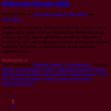
doğum borçlanması hakkı
Veröffentlicht am
22. August 2017
14. März 2019
von
123_admin
Yurtdışındaki kadınların Türkiye’de doğum borçlanması hakkı
Doğum yapan kadın ister yurtdışında ister Türkiye’de çocuk
dünyaya getirsin sigorta girişinden sonraki bu doğumlarını
borçlanma hakkı var. Doğum borçlanması yurtdışında yaşayan
kadınlara Türkiye’den emekliliklerinde birçok avantajlar
sağlamaktadır…
Weiterlesen
→
Veröffentlicht am
Emeklilik Hukuku
,
Uncategorized
|
Markiert
Bagkur
,
çocuk doğumu
,
dogum
,
doğum borçlanması
,
emekli
,
emekli maaşı
,
Emekli sandığı
,
emeklilik
,
emeklilik şartları
,
SGK
,
SSK
,
yurtdisinda gecen
,
yurtdışı
,
yurtdışı borçlanma
,
yurtdışında ikamet
1
2
3