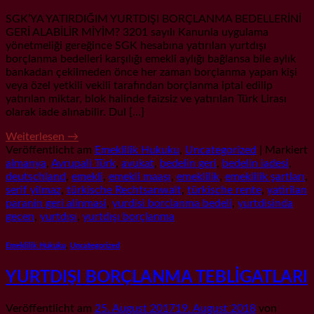
SGK’YA YATIRDIĞIM YURTDIŞI BORÇLANMA BEDELLERİNİ
GERİ ALABİLİR MİYİM? 3201 sayılı Kanunla uygulama
yönetmeliği gereğince SGK hesabına yatırılan yurtdışı
borçlanma bedelleri karşılığı emekli aylığı bağlansa bile aylık
bankadan çekilmeden önce her zaman borçlanma yapan kişi
veya özel yetkili vekili tarafından borçlanma iptal edilip
yatırılan miktar, blok halinde faizsiz ve yatırılan Türk Lirası
olarak iade alınabilir. Dul […]
Weiterlesen
→
Veröffentlicht am
Emeklilik Hukuku
,
Uncategorized
|
Markiert
almanya
,
Avrupali Türk
,
avukat
,
bedelin geri
,
bedelin iadesi
,
deutschland
,
emekli
,
emekli maaşı
,
emeklilik
,
emeklilik şartları
,
serif yilmaz
,
türkische Rechtsanwalt
,
türkische rente
,
yatirilan
paranin geri alinmasi
,
yurdisi borclanma bedeli
,
yurtdisinda
gecen
,
yurtdışı
,
yurtdışı borçlanma
Emeklilik Hukuku
,
Uncategorized
YURTDIŞI BORÇLANMA TEBLİGATLARI
Veröffentlicht am
25. August 2017
19. August 2018
von