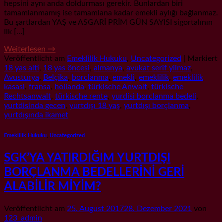
hepsini aynı anda doldurması gerekir. Bunlardan biri
tamamlanmamış ise tamamlana kadar emekli aylığı bağlanmaz.
Bu şartlardan YAŞ ve ASGARİ PRİM GÜN SAYISI sigortalının
ilk […]
Weiterlesen
→
Veröffentlicht am
Emeklilik Hukuku
,
Uncategorized
|
Markiert
18 yas alti
,
18 yas öncesi
,
almanya
,
avukat serif yilmaz
,
Avusturya
,
Belçika
,
borclanma
,
emekli
,
emeklilik
,
emeklilik
kasasi
,
fransa
,
hollanda
,
türkische Anwalt
,
türkische
Rechtsanwalt
,
türkische rente
,
yurdisi borclanma bedeli
,
yurtdisinda gecen
,
yurtdışı 18 yaş
,
yurtdışı borçlanma
,
yurtdışında ikamet
Emeklilik Hukuku
,
Uncategorized
SGK’YA YATIRDIĞIM YURTDIŞI
BORÇLANMA BEDELLERİNİ GERİ
ALABİLİR MİYİM?
Veröffentlicht am
25. August 2017
28. Dezember 2021
von
123_admin