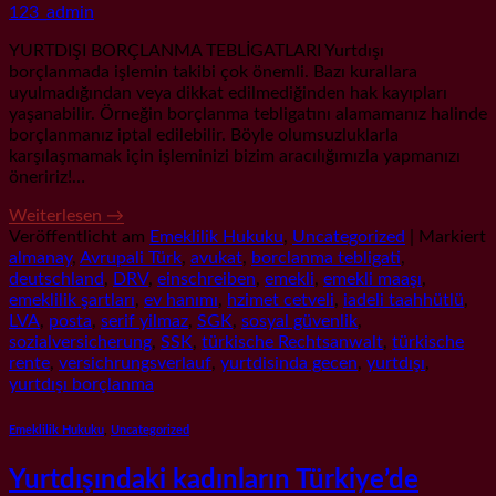
123_admin
YURTDIŞI BORÇLANMA TEBLİGATLARI Yurtdışı
borçlanmada işlemin takibi çok önemli. Bazı kurallara
uyulmadığından veya dikkat edilmediğinden hak kayıpları
yaşanabilir. Örneğin borçlanma tebligatını alamamanız halinde
borçlanmanız iptal edilebilir. Böyle olumsuzluklarla
karşılaşmamak için işleminizi bizim aracılığımızla yapmanızı
öneririz!…
Weiterlesen
→
Veröffentlicht am
Emeklilik Hukuku
,
Uncategorized
|
Markiert
almanay
,
Avrupali Türk
,
avukat
,
borclanma tebligati
,
deutschland
,
DRV
,
einschreiben
,
emekli
,
emekli maaşı
,
emeklilik şartları
,
ev hanımı
,
hzimet cetveli
,
iadeli taahhütlü
,
LVA
,
posta
,
serif yilmaz
,
SGK
,
sosyal güvenlik
,
sozialversicherung
,
SSK
,
türkische Rechtsanwalt
,
türkische
rente
,
versichrungsverlauf
,
yurtdisinda gecen
,
yurtdışı
,
yurtdışı borçlanma
Emeklilik Hukuku
,
Uncategorized
Yurtdışındaki kadınların Türkiye’de