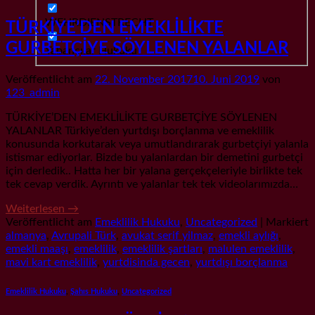
WEHRDIENSTRECHT
TÜRKİYE’DEN EMEKLİLİKTE
GURBETÇİYE SÖYLENEN YALANLAR
Yabancılar Hukuku
Veröffentlicht am
22. November 2017
10. Juni 2019
von
123_admin
TÜRKİYE’DEN EMEKLİLİKTE GURBETÇİYE SÖYLENEN
YALANLAR Türkiye’den yurtdışı borçlanma ve emeklilik
konusunda korkutarak veya umutlandırarak gurbetçiyi yalanla
istismar ediyorlar. Bizde bu yalanlardan bir demetini gurbetçi
için derledik.. Hatta her bir yalana gerçekçeleriyle birlikte tek
tek cevap verdik. Ayrıntı ve yalanlar tek tek videolarımızda…
Weiterlesen
→
Veröffentlicht am
Emeklilik Hukuku
,
Uncategorized
|
Markiert
almanya
,
Avrupali Türk
,
avukat serif yilmaz
,
emekli aylığı
,
emekli maaşı
,
emeklilik
,
emeklilik şartları
,
malulen emeklilik
,
mavi kart emeklilik
,
yurtdisinda gecen
,
yurtdışı borçlanma
Emeklilik Hukuku
,
Şahıs Hukuku
,
Uncategorized