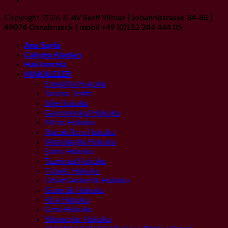
Copyright 2026 ©
AV Serif Yilmaz | Johannistrasse 84-85 |
49074 Osnabrueck | mobil +49 (0)152 244 444 05
Ana Sayfa
Çalışma Alanları
Hakkımızda
MAKALELER
Emeklilik Hukuku
Tanıma Tenfiz
Aile Hukuku
Gayrımenkul Hukuku
Miras Hukuku
Alacak/İcra Hukuku
Vatandaşlık Hukuku
Şahıs Hukuku
Tazminat Hukuku
Ticaret Hukuku
Dövizli Askerlik Hukuku
Gümrük Hukuku
Kira Hukuku
Ceza Hukuku
Yabancılar Hukuku