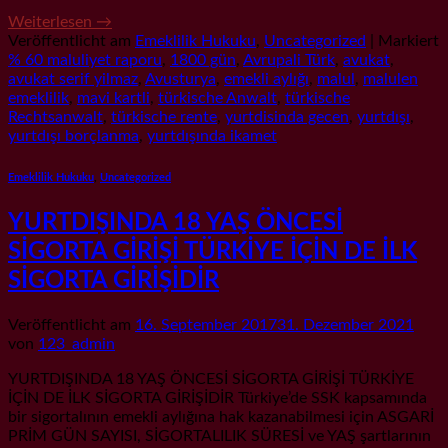
Weiterlesen
→
Veröffentlicht am
Emeklilik Hukuku
,
Uncategorized
|
Markiert
% 60 maluliyet raporu
,
1800 gün
,
Avrupali Türk
,
avukat
,
avukat serif yilmaz
,
Avusturya
,
emekli aylığı
,
malul
,
malulen
emeklilik
,
mavi kartli
,
türkische Anwalt
,
türkische
Rechtsanwalt
,
türkische rente
,
yurtdisinda gecen
,
yurtdışı
,
yurtdışı borçlanma
,
yurtdışında ikamet
Emeklilik Hukuku
,
Uncategorized
YURTDIŞINDA 18 YAŞ ÖNCESİ
SİGORTA GİRİŞİ TÜRKİYE İÇİN DE İLK
SİGORTA GİRİŞİDİR
Veröffentlicht am
16. September 2017
31. Dezember 2021
von
123_admin
YURTDIŞINDA 18 YAŞ ÖNCESİ SİGORTA GİRİŞİ TÜRKİYE
İÇİN DE İLK SİGORTA GİRİŞİDİR Türkiye’de SSK kapsamında
bir sigortalının emekli aylığına hak kazanabilmesi için ASGARİ
PRİM GÜN SAYISI, SİGORTALILIK SÜRESİ ve YAŞ şartlarının