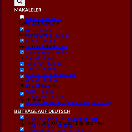
MAKALELER
Emeklilik Hukuku
Exact matches only
Tanıma Tenfiz
Aile Hukuku
Search in title
Gayrımenkul Hukuku
Miras Hukuku
Search in content
Alacak/İcra Hukuku
Vatandaşlık Hukuku
Şahıs Hukuku
Tazminat Hukuku
Ticaret Hukuku
Dövizli Askerlik Hukuku
Gümrük Hukuku
Kira Hukuku
Filter by Categories
Ceza Hukuku
Yabancılar Hukuku
Aile Hukuku
ALMAN HUKUKU (Sadece Bilgilendirme)
Alacak/İcra Hukuku
BEITRÄGE AUF DEUTSCH
TÜRKISCHES AUSLÄNDERRECHT
ALMAN HUKUKU (Sadece Bilgilendirme)
TÜRKISCHES ERBRECHT
TÜRKISCHES FAMILIENRECHT