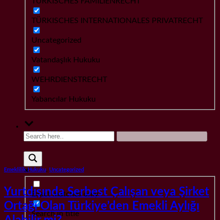
TÜRKISCHES FAMILIENRECHT
TÜRKISCHES INTERNATIONALES PRIVATRECHT
Uncategorized
Vatandaşlık Hukuku
WEHRDIENSTRECHT
Yabancılar Hukuku
Emeklilik Hukuku
,
Uncategorized
Yurtdışında Serbest Çalışan veya Şirket
Exact matches only
Ortağı Olan Türkiye’den Emekli Aylığı
Search in title