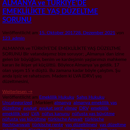
ALMANYA ve TÜRKİYE’DE
EMEKLİLİKTE YAŞ DÜZELTME
SORUNU
Veröffentlicht am
15. Oktober 2017
28. Dezember 2021
von
123_admin
ALMANYA ve TÜRKİYE’DE EMEKLİLİKTE YAŞ DÜZELTME
SORUNU Bir vatandaşımız bize soruyor; „Almanya´dan izine
gelen bir büyüğüm, benim ve kardeşimin yaşlarımızı mahkeme
kararı ile ikişer yıl küçülttü. Böylece Almanya´ya geldik. 17
olan yaşım 15´e düştü. Bu zamana kadar böyle çalıştım. Şu
anda işsiz ve rahatsızım. Madem ki LVA (DRV) yaş
düzeltmesini,
Weiterlesen
→
Veröffentlicht am
Emeklilik Hukuku
,
Şahıs Hukuku
,
Uncategorized
|
Markiert
almanya
,
almanya emeklilik yas
düzeltme
,
avukat
,
avukat serif yilmaz
,
DRV
,
emeklilik
,
emeklilik yasi
,
LVA
,
nüfus kanunu
,
nüfusta yas büyütme
,
nüfusta yas kücültme
,
türkische Anwalt
,
türkische
Rechtsanwalt
,
türkische rente
,
yas düzeltilmesi
,
yas düzeltme